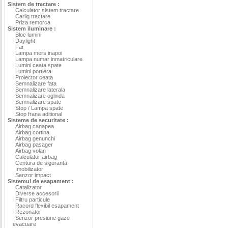
Sistem de tractare :
Calculator sistem tractare
Carlig tractare
Priza remorca
Sistem iluminare :
Bloc lumini
Daylight
Far
Lampa mers inapoi
Lampa numar inmatriculare
Lumini ceata spate
Lumini portiera
Proiector ceata
Semnalizare fata
Semnalizare laterala
Semnalizare oglinda
Semnalizare spate
Stop / Lampa spate
Stop frana aditional
Sisteme de securitate :
Airbag canapea
Airbag cortina
Airbag genunchi
Airbag pasager
Airbag volan
Calculator airbag
Centura de siguranta
Imobilizator
Senzor impact
Sistemul de esapament :
Catalizator
Diverse accesorii
Filtru particule
Racord flexibil esapament
Rezonator
Senzor presiune gaze
evacuare