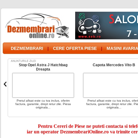
DEZMEMBRARI
|
CERE OFERTA PIESE
|
MASINI AVARI
s
Stop Opel Astra J Hatchbag
Capota Mercedes Vito B
Dreapta
i,
Pretul afisat este cu tva inclus, oferim
Pretul afisat este cu tva inclus, ofer
ta
factura, garantie, drept retur zile. Piesa
factura, garantie, drept retur zile. Pi
originala...
originala...
Pentru Cereri de Piese ne puteti contacta si telef
iar un operator DezmembrariOnline.ro va trimite cer