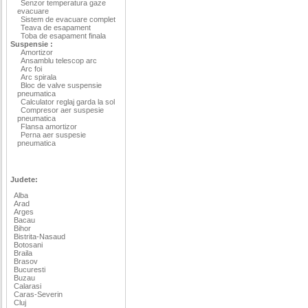
Senzor temperatura gaze
evacuare
Sistem de evacuare complet
Teava de esapament
Toba de esapament finala
Suspensie :
Amortizor
Ansamblu telescop arc
Arc foi
Arc spirala
Bloc de valve suspensie
pneumatica
Calculator reglaj garda la sol
Compresor aer suspesie
pneumatica
Flansa amortizor
Perna aer suspesie
pneumatica
Judete:
Alba
Arad
Arges
Bacau
Bihor
Bistrita-Nasaud
Botosani
Braila
Brasov
Bucuresti
Buzau
Calarasi
Caras-Severin
Cluj