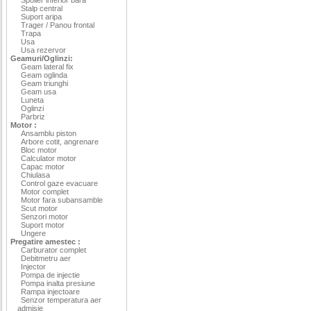
Stalp central
Suport aripa
Trager / Panou frontal
Trapa
Usa
Usa rezervor
Geamuri/Oglinzi:
Geam lateral fix
Geam oglinda
Geam triunghi
Geam usa
Luneta
Oglinzi
Parbriz
Motor :
Ansamblu piston
Arbore cotit, angrenare
Bloc motor
Calculator motor
Capac motor
Chiulasa
Control gaze evacuare
Motor complet
Motor fara subansamble
Scut motor
Senzori motor
Suport motor
Ungere
Pregatire amestec :
Carburator complet
Debitmetru aer
Injector
Pompa de injectie
Pompa inalta presiune
Rampa injectoare
Senzor temperatura aer
admisie