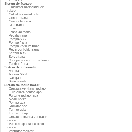
Sistem de franare :
Calculator al dinamicii de
rulare
Calculator unitate abs
Cilindru frana
Conducta frana
Disc frana
Etrier
Frana de mana
Pedala frana
Pompa ABS
Pompa frana
Pompa vacuum frana
Rezervor lichid frana
Senzor ABS
Servofrana
Supapa vacuum servofrana
Tambur frana
Sistem de informatii :
Antena
Antena GPS
Navigatie
Sistem audio
Sistem de racire motor :
Carcasa ventilator radiator
Fulie curea pompa apa
Furtune radiator apa
Modul racire
Pompa apa
Radiator apa
Termocupla
Termostat apa
Unitate comanda ventilator
racire
Vas de expansiune lichid
racire
Ventilator radiator