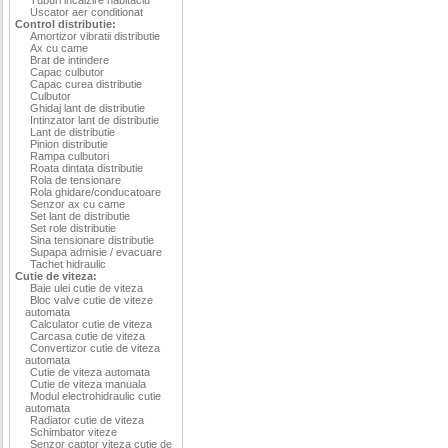
Uscator aer conditionat
Control distributie:
Amortizor vibratii distributie
Ax cu came
Brat de intindere
Capac culbutor
Capac curea distributie
Culbutor
Ghidaj lant de distributie
Intinzator lant de distributie
Lant de distributie
Pinion distributie
Rampa culbutori
Roata dintata distributie
Rola de tensionare
Rola ghidare/conducatoare
Senzor ax cu came
Set lant de distributie
Set role distributie
Sina tensionare distributie
Supapa admisie / evacuare
Tachet hidraulic
Cutie de viteza:
Baie ulei cutie de viteza
Bloc valve cutie de viteze
automata
Calculator cutie de viteza
Carcasa cutie de viteza
Convertizor cutie de viteza
automata
Cutie de viteza automata
Cutie de viteza manuala
Modul electrohidraulic cutie
automata
Radiator cutie de viteza
Schimbator viteze
Senzor captor viteza cutie de