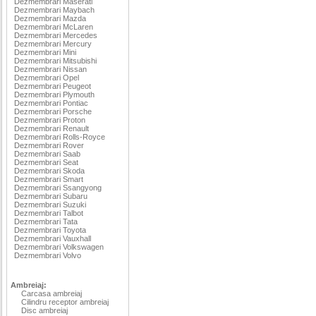
Dezmembrari Maserati
Dezmembrari Maybach
Dezmembrari Mazda
Dezmembrari McLaren
Dezmembrari Mercedes
Dezmembrari Mercury
Dezmembrari Mini
Dezmembrari Mitsubishi
Dezmembrari Nissan
Dezmembrari Opel
Dezmembrari Peugeot
Dezmembrari Plymouth
Dezmembrari Pontiac
Dezmembrari Porsche
Dezmembrari Proton
Dezmembrari Renault
Dezmembrari Rolls-Royce
Dezmembrari Rover
Dezmembrari Saab
Dezmembrari Seat
Dezmembrari Skoda
Dezmembrari Smart
Dezmembrari Ssangyong
Dezmembrari Subaru
Dezmembrari Suzuki
Dezmembrari Talbot
Dezmembrari Tata
Dezmembrari Toyota
Dezmembrari Vauxhall
Dezmembrari Volkswagen
Dezmembrari Volvo
Ambreiaj:
Carcasa ambreiaj
Cilindru receptor ambreiaj
Disc ambreiaj