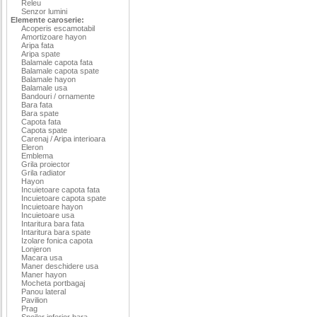
Releu
Senzor lumini
Elemente caroserie:
Acoperis escamotabil
Amortizoare hayon
Aripa fata
Aripa spate
Balamale capota fata
Balamale capota spate
Balamale hayon
Balamale usa
Bandouri / ornamente
Bara fata
Bara spate
Capota fata
Capota spate
Carenaj / Aripa interioara
Eleron
Emblema
Grila proiector
Grila radiator
Hayon
Incuietoare capota fata
Incuietoare capota spate
Incuietoare hayon
Incuietoare usa
Intaritura bara fata
Intaritura bara spate
Izolare fonica capota
Lonjeron
Macara usa
Maner deschidere usa
Maner hayon
Mocheta portbagaj
Panou lateral
Pavilion
Prag
Spoiler inferior bara