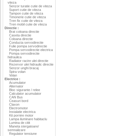
viteza
Senzor turatie cutie de viteza
Suport cutie de viteza
Tampon cutie de viteza
Timonerie cutie de viteza
Tren fix cutie de viteza
Tren mobil cutie de viteza
Directie :
Brat coloana directie
Caseta directie
Coloana directie
Conducta servodirectie
Fulie pompa servodirectie
Pompa servodirectie electrica
Pompa servodirectie
hidraulica
Radiator racire ulei directie
Rezervor ulei hidraulic directie
Senzor unghi bracaj
Spira volan
Volan
Electrice :
Acumulator
Alternator
Bloc sigurante / relee
Calculator acumulator
CAN Bus
Ceasuri bord
Claxon
Electromotor
Instalatie electrica
Kit pornire motor
Lampa iluminare habitaclu
Lumina de citit
Maneta stergatoare/
semnalizare
Regulator tensiune