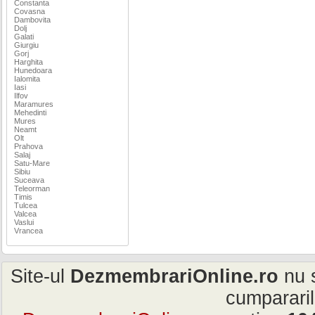
Constanta
Covasna
Dambovita
Dolj
Galati
Giurgiu
Gorj
Harghita
Hunedoara
Ialomita
Iasi
Ilfov
Maramures
Mehedinti
Mures
Neamt
Olt
Prahova
Salaj
Satu-Mare
Sibiu
Suceava
Teleorman
Timis
Tulcea
Valcea
Vaslui
Vrancea
Site-ul
DezmembrariOnline.ro
nu s
cumpararil