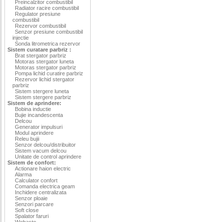
Preincalzitor combustibil
Radiator racire combustibil
Regulator presiune
combustibil
Rezervor combustibil
Senzor presiune combustibil
injectie
Sonda litrometrica rezervor
Sistem curatare parbriz :
Brat stergator parbriz
Motoras stergator luneta
Motoras stergator parbriz
Pompa lichid curatire parbriz
Rezervor lichid stergator
parbriz
Sistem stergere luneta
Sistem stergere parbriz
Sistem de aprindere:
Bobina inductie
Bujie incandescenta
Delcou
Generator impulsuri
Modul aprindere
Releu bujii
Senzor delcou/distribuitor
Sistem vacum delcou
Unitate de control aprindere
Sistem de confort:
Actionare haion electric
Alarma
Calculator confort
Comanda electrica geam
Inchidere centralizata
Senzor ploaie
Senzori parcare
Soft close
Spalator faruri
Webasto