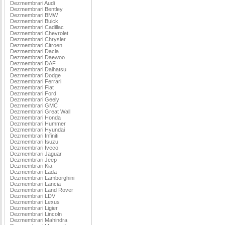
Dezmembrari Audi
Dezmembrari Bentley
Dezmembrari BMW
Dezmembrari Buick
Dezmembrari Cadillac
Dezmembrari Chevrolet
Dezmembrari Chrysler
Dezmembrari Citroen
Dezmembrari Dacia
Dezmembrari Daewoo
Dezmembrari DAF
Dezmembrari Daihatsu
Dezmembrari Dodge
Dezmembrari Ferrari
Dezmembrari Fiat
Dezmembrari Ford
Dezmembrari Geely
Dezmembrari GMC
Dezmembrari Great Wall
Dezmembrari Honda
Dezmembrari Hummer
Dezmembrari Hyundai
Dezmembrari Infiniti
Dezmembrari Isuzu
Dezmembrari Iveco
Dezmembrari Jaguar
Dezmembrari Jeep
Dezmembrari Kia
Dezmembrari Lada
Dezmembrari Lamborghini
Dezmembrari Lancia
Dezmembrari Land Rover
Dezmembrari LDV
Dezmembrari Lexus
Dezmembrari Ligier
Dezmembrari Lincoln
Dezmembrari Mahindra