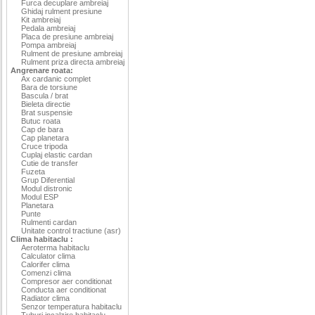
Furca decuplare ambreiaj
Ghidaj rulment presiune
Kit ambreiaj
Pedala ambreiaj
Placa de presiune ambreiaj
Pompa ambreiaj
Rulment de presiune ambreiaj
Rulment priza directa ambreiaj
Angrenare roata:
Ax cardanic complet
Bara de torsiune
Bascula / brat
Bieleta directie
Brat suspensie
Butuc roata
Cap de bara
Cap planetara
Cruce tripoda
Cuplaj elastic cardan
Cutie de transfer
Fuzeta
Grup Diferential
Modul distronic
Modul ESP
Planetara
Punte
Rulmenti cardan
Unitate control tractiune (asr)
Clima habitaclu :
Aeroterma habitaclu
Calculator clima
Calorifer clima
Comenzi clima
Compresor aer conditionat
Conducta aer conditionat
Radiator clima
Senzor temperatura habitaclu
Tuburi incalzire habitaclu