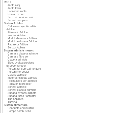
Roti :
Jante aliaj
Jante tabla
Prezoane roata
Roata rezerva
Senzori presiune roti
Set roti complete
Sistem Adblue:
Calculator injectie aditiv
Adblue
Filtru uric Adblue
Injector Adblue
Modul alimentare Adblue
Modul de dozare Adblue
Rezervor Adblue
Senzor Adblue
Sistem admisie motor:
Carcasa clapeta admisie
Carcasa filtru aer
Clapeta admisie
Electrovalva presiune
turbocompresor
Furtun aer supraalimentare
Furtun intercooler
Galerie admisie
Motoras clapeta admisie
Preincalzire aer admisie
Radiator intercooler
Senzor admisie
Senzor clapeta admisie
Supapa bypass clapeta
Supapa turbo / actuator
Tub aspiratie
Turbina
Sistem alimentare:
Conducte combustibil
Pompa combustibil