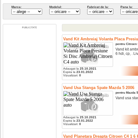
Marca:
Modelul:
Fabricat de la:
Pana la:
Vand Kit Ambreiaj Volanta Placa Presi
pentru
Citroen
Vand kit ambre
6 hdi, cp, . Liv
Adaugat la
25.10.2021
Expira la
23.01.2022
Vizualizari:
0
Vand Usa Stanga Spate Mazda 5 2006
pentru
Mazda
Vand usa stan
Adaugat la
25.10.2021
Expira la
23.01.2022
Vizualizari:
0
Vand Planetara Dreapta Citroen C4 1 6 