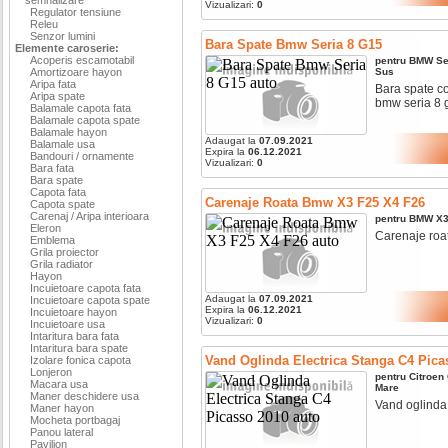
Vizualizari:
0
Regulator tensiune
Releu
Senzor lumini
Bara Spate Bmw Seria 8 G15
Elemente caroserie:
Acoperis escamotabil
pentru
BMW
Se
Amortizoare hayon
Sus
Aripa fata
Bara spate c
Aripa spate
bmw seria 8 
Balamale capota fata
Balamale capota spate
Balamale hayon
Adaugat la
07.09.2021
Balamale usa
Expira la
06.12.2021
Bandouri / ornamente
Vizualizari:
0
Bara fata
Bara spate
Capota fata
Carenaje Roata Bmw X3 F25 X4 F26
Capota spate
Carenaj / Aripa interioara
pentru
BMW
X
Eleron
Carenaje roat
Emblema
Grila proiector
Grila radiator
Hayon
Incuietoare capota fata
Adaugat la
07.09.2021
Incuietoare capota spate
Expira la
06.12.2021
Incuietoare hayon
Vizualizari:
0
Incuietoare usa
Intaritura bara fata
Intaritura bara spate
Vand Oglinda Electrica Stanga C4 Pica
Izolare fonica capota
Lonjeron
pentru
Citroen
Macara usa
Mare
Maner deschidere usa
Vand oglinda e
Maner hayon
Mocheta portbagaj
Panou lateral
Pavilion