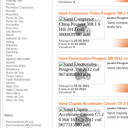
Poienile Izei
Vizualizari:
0
Recea
Remetea Chioarului
Remeti
Vand Compresor Clima Peugeot 308 1 6
Repedea
Rona de Jos
pentru
Peugeo
Rona de Sus
Vand compresor
Rozavlea
toata tara.
Ruscova
Sacalaseni
Sacel
Salistea de Sus
Adaugat la
16.02.2021
Salsig
Expira la
11.02.2022
Sapanta
Vizualizari:
0
Sarasau
Satulung
Seini
Vand Electrovalva Peugeot 308 2012 c
Sighetu Marmatiei
Sisesti
pentru
Peugeo
Somcuta Mare
Vand electrova
Stramtura
Suciu de Sus
Targu Lapus
Tautii Margheraus
Ulmeni
Adaugat la
16.02.2021
Vadu Izei
Expira la
11.02.2022
Valea Chioarului
Vizualizari:
0
Vima Mica
Viseu de Jos
Viseu de Sus
Vand Clapeta Acceleratie Citroen C5 2 
pentru
Citroen
Vand clapeta a
Marci:
curier in toata
Dezmembrari Acura
Dezmembrari Alfa Romeo