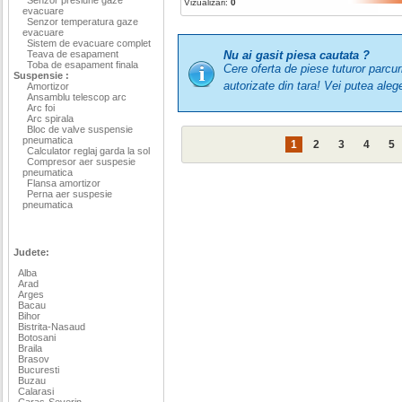
Vizualizari:
0
evacuare
Senzor temperatura gaze
evacuare
Sistem de evacuare complet
Teava de esapament
Nu ai gasit piesa cautata ?
Toba de esapament finala
Cere oferta de piese tuturor parcu
Suspensie :
autorizate din tara! Vei putea a
Amortizor
Ansamblu telescop arc
Arc foi
Arc spirala
Bloc de valve suspensie
pneumatica
1
2
3
4
5
Calculator reglaj garda la sol
Compresor aer suspesie
pneumatica
Flansa amortizor
Perna aer suspesie
pneumatica
Judete:
Alba
Arad
Arges
Bacau
Bihor
Bistrita-Nasaud
Botosani
Braila
Brasov
Bucuresti
Buzau
Calarasi
Caras-Severin