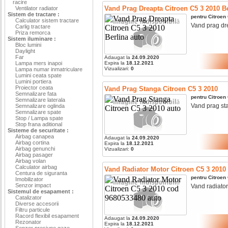
racire
Vand Prag Dreapta Citroen C5 3 2010 Be
Ventilator radiator
Sistem de tractare :
pentru
Citroen
Calculator sistem tractare
Vand prag drea
Carlig tractare
Priza remorca
Sistem iluminare :
Bloc lumini
Daylight
Far
Adaugat la
24.09.2020
Lampa mers inapoi
Expira la
18.12.2021
Vizualizari:
0
Lampa numar inmatriculare
Lumini ceata spate
Lumini portiera
Proiector ceata
Vand Prag Stanga Citroen C5 3 2010
Semnalizare fata
pentru
Citroen
Semnalizare laterala
Vand prag stan
Semnalizare oglinda
Semnalizare spate
Stop / Lampa spate
Stop frana aditional
Sisteme de securitate :
Airbag canapea
Adaugat la
24.09.2020
Airbag cortina
Expira la
18.12.2021
Airbag genunchi
Vizualizari:
0
Airbag pasager
Airbag volan
Calculator airbag
Vand Radiator Motor Citroen C5 3 2010
Centura de siguranta
pentru
Citroen
Imobilizator
Senzor impact
Vand radiator 
Sistemul de esapament :
Catalizator
Diverse accesorii
Filtru particule
Racord flexibil esapament
Adaugat la
24.09.2020
Rezonator
Expira la
18.12.2021
Senzor presiune gaze