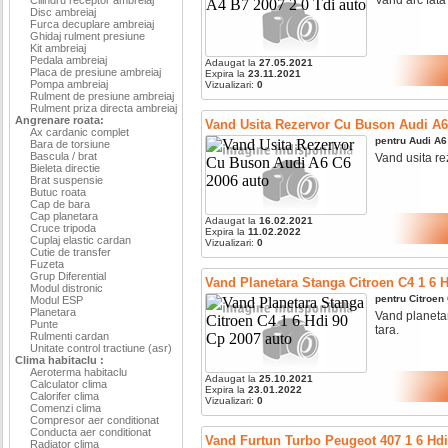
Disc ambreiaj
Furca decuplare ambreiaj
Ghidaj rulment presiune
Kit ambreiaj
Pedala ambreiaj
Adaugat la
27.05.2021
Placa de presiune ambreiaj
Expira la
23.11.2021
Pompa ambreiaj
Vizualizari:
0
Rulment de presiune ambreiaj
Rulment priza directa ambreiaj
Angrenare roata:
Vand Usita Rezervor Cu Buson Audi A6
Ax cardanic complet
pentru
Audi
A6
Bara de torsiune
Bascula / brat
Vand usita rez
Bieleta directie
Brat suspensie
Butuc roata
Cap de bara
Cap planetara
Adaugat la
16.02.2021
Cruce tripoda
Expira la
11.02.2022
Cuplaj elastic cardan
Vizualizari:
0
Cutie de transfer
Fuzeta
Grup Diferential
Vand Planetara Stanga Citroen C4 1 6 
Modul distronic
pentru
Citroen
Modul ESP
Planetara
Vand planetara
Punte
tara.
Rulmenti cardan
Unitate control tractiune (asr)
Clima habitaclu :
Aeroterma habitaclu
Adaugat la
25.10.2021
Calculator clima
Expira la
23.01.2022
Calorifer clima
Vizualizari:
0
Comenzi clima
Compresor aer conditionat
Conducta aer conditionat
Vand Furtun Turbo Peugeot 407 1 6 Hdi
Radiator clima