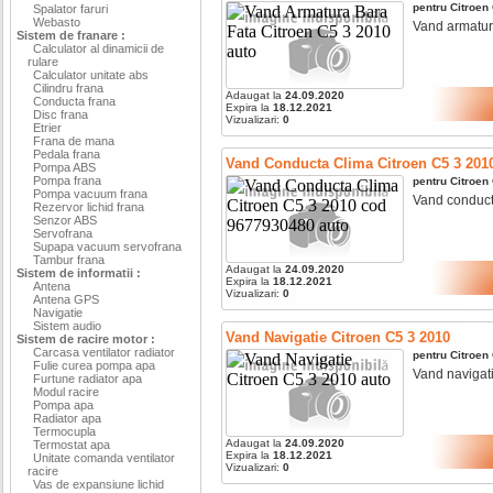
pentru
Citroen
Spalator faruri
Webasto
Vand armatura 
Sistem de franare :
Calculator al dinamicii de
rulare
Calculator unitate abs
Cilindru frana
Adaugat la
24.09.2020
Conducta frana
Expira la
18.12.2021
Disc frana
Vizualizari:
0
Etrier
Frana de mana
Pedala frana
Vand Conducta Clima Citroen C5 3 201
Pompa ABS
Pompa frana
pentru
Citroen
Pompa vacuum frana
Vand conducta 
Rezervor lichid frana
Senzor ABS
Servofrana
Supapa vacuum servofrana
Tambur frana
Adaugat la
24.09.2020
Sistem de informatii :
Expira la
18.12.2021
Antena
Vizualizari:
0
Antena GPS
Navigatie
Sistem audio
Vand Navigatie Citroen C5 3 2010
Sistem de racire motor :
Carcasa ventilator radiator
pentru
Citroen
Fulie curea pompa apa
Vand navigatie
Furtune radiator apa
Modul racire
Pompa apa
Radiator apa
Termocupla
Adaugat la
24.09.2020
Termostat apa
Expira la
18.12.2021
Unitate comanda ventilator
Vizualizari:
0
racire
Vas de expansiune lichid