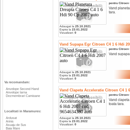
pentru
Citroen
Vand planetara
tara.
Adaugat la
25.10.2021
Expira la
23.01.2022
Vizualizari:
0
Vand Supapa Egr Citroen C4 1 6 Hdi 20
pentru
Citroen
Vand supapa eg
Adaugat la
25.10.2021
Expira la
23.01.2022
Vizualizari:
0
Va recomandam:
Anvelope Second Hand
Vand Clapeta Acceleratie Citroen C4 1 
Anvelope Iarna
pentru
Citroen
Dezmembrari Camioane
Vand clapeta a
toata tara.
Localitati in Maramures:
Ardusat
Adaugat la
25.10.2021
Arinis
Expira la
23.01.2022
Vizualizari:
0
Asuaju de Sus
Baia Mare