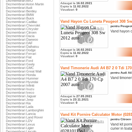
Dezmembrari ARO
Adaugat la
16.02.2021
Dezmembrari Aston Martin
Expira la
11.02.2022
Dezmembrari Audi
Vizualizari:
0
Dezmembrari Bentley
Dezmembrari BMW
Dezmembrari Buick
Vand Hayon Cu Luneta Peugeot 308 Sw
Dezmembrari Cadillac
Dezmembrari Chevrolet
pentru
Peugeo
Dezmembrari Chrysler
Vand hayon cu 
Dezmembrari Citroen
Dezmembrari Dacia
Dezmembrari Daewoo
Dezmembrari DAF
Dezmembrari Daihatsu
Adaugat la
16.02.2021
Dezmembrari Dodge
Expira la
11.02.2022
Dezmembrari Ferrari
Vizualizari:
0
Dezmembrari Fiat
Dezmembrari Ford
Dezmembrari Geely
Vand Timonerie Audi A4 B7 2 0 Tdi 170
Dezmembrari GMC
Dezmembrari Great Wall
pentru
Audi
A4
Dezmembrari Honda
Vand timonerie
Dezmembrari Hummer
Dezmembrari Hyundai
Dezmembrari Infiniti
Dezmembrari Isuzu
Dezmembrari Iveco
Dezmembrari Jaguar
Adaugat la
27.05.2021
Dezmembrari Jeep
Expira la
23.11.2021
Vizualizari:
0
Dezmembrari Kia
Dezmembrari Lada
Dezmembrari Lamborghini
Dezmembrari Lancia
Vand Kit Pornire Calculator Motor (028
Dezmembrari Land Rover
pentru
Citroen
Dezmembrari LDV
Vand kit pornir
Dezmembrari Lexus
Dezmembrari Ligier
curier in toata
Dezmembrari Lincoln