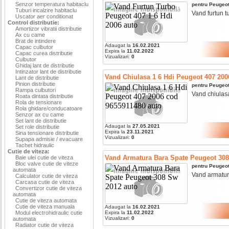
Senzor temperatura habitaclu
pentru
Peugeo
Tuburi incalzire habitaclu
Vand furtun tu
Uscator aer conditionat
Control distributie:
Amortizor vibratii distributie
Ax cu came
Brat de intindere
Adaugat la
16.02.2021
Capac culbutor
Expira la
11.02.2022
Capac curea distributie
Vizualizari:
0
Culbutor
Ghidaj lant de distributie
Intinzator lant de distributie
Vand Chiulasa 1 6 Hdi Peugeot 407 200
Lant de distributie
Pinion distributie
pentru
Peugeo
Rampa culbutori
Vand chiulasa 
Roata dintata distributie
Rola de tensionare
Rola ghidare/conducatoare
Senzor ax cu came
Set lant de distributie
Adaugat la
27.05.2021
Set role distributie
Expira la
23.11.2021
Sina tensionare distributie
Vizualizari:
0
Supapa admisie / evacuare
Tachet hidraulic
Cutie de viteza:
Vand Armatura Bara Spate Peugeot 30
Baie ulei cutie de viteza
Bloc valve cutie de viteze
pentru
Peugeo
automata
Vand armatura
Calculator cutie de viteza
Carcasa cutie de viteza
Convertizor cutie de viteza
automata
Cutie de viteza automata
Cutie de viteza manuala
Adaugat la
16.02.2021
Modul electrohidraulic cutie
Expira la
11.02.2022
Vizualizari:
0
automata
Radiator cutie de viteza