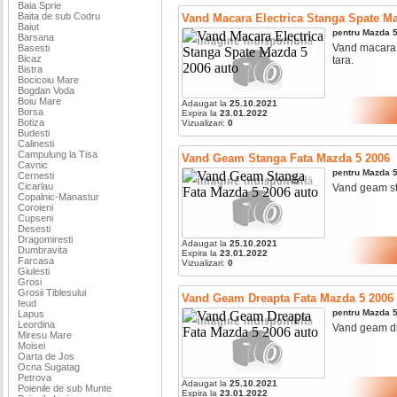
Baia Sprie
Baita de sub Codru
Vand Macara Electrica Stanga Spate M
Baiut
pentru
Mazda
Barsana
Vand macara e
Basesti
Bicaz
tara.
Bistra
Bocicoiu Mare
Bogdan Voda
Boiu Mare
Adaugat la
25.10.2021
Borsa
Expira la
23.01.2022
Botiza
Vizualizari:
0
Budesti
Calinesti
Campulung la Tisa
Vand Geam Stanga Fata Mazda 5 2006
Cavnic
pentru
Mazda
Cernesti
Cicarlau
Vand geam sta
Copalnic-Manastur
Coroieni
Cupseni
Desesti
Dragomiresti
Adaugat la
25.10.2021
Dumbravita
Expira la
23.01.2022
Farcasa
Vizualizari:
0
Giulesti
Grosi
Grosii Tiblesului
Vand Geam Dreapta Fata Mazda 5 2006
Ieud
pentru
Mazda
Lapus
Leordina
Vand geam dre
Miresu Mare
Moisei
Oarta de Jos
Ocna Sugatag
Petrova
Adaugat la
25.10.2021
Poienile de sub Munte
Expira la
23.01.2022