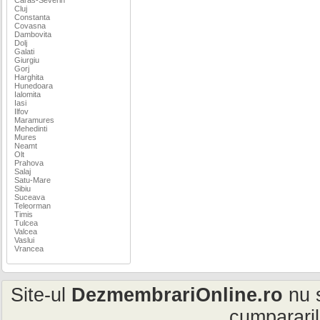
Cluj
Constanta
Covasna
Dambovita
Dolj
Galati
Giurgiu
Gorj
Harghita
Hunedoara
Ialomita
Iasi
Ilfov
Maramures
Mehedinti
Mures
Neamt
Olt
Prahova
Salaj
Satu-Mare
Sibiu
Suceava
Teleorman
Timis
Tulcea
Valcea
Vaslui
Vrancea
Site-ul
DezmembrariOnline.ro
nu s
cumpararil