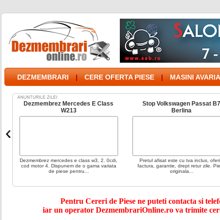
DEZMEMBRARI
|
CERE OFERTA PIESE
|
MASINI AVARI
cedes E Class
Stop Volkswagen Passat B7
Stop Opel As
13
Berlina
Dr
 class w3, 2. 0cdi,
Pretul afisat este cu tva inclus, oferim
Pretul afisat este
 de o gama variata
factura, garantie, drept retur zile. Piesa
factura, garantie, 
entru...
originala...
orig
Pentru Cereri de Piese ne puteti contacta si telef
iar un operator DezmembrariOnline.ro va trimite cer