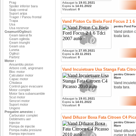
Prag
Adaugat la
19.01.2021
Spoiler inferior bara
Expira la
14.01.2022
Vizualizari:
0
Stalp central
Suport aripa
Trager / Panou frontal
Trapa
Vand Piston Cu Biela Ford Focus 2 1 6
Usa
pentru
Ford
Fo
Usa rezervor
Vand piston cu
Geamuri/Oglinzi:
Geam lateral fix
toata tara.
Geam oglinda
Geam triunghi
Geam usa
Luneta
Adaugat la
27.05.2021
Oglinzi
Expira la
23.11.2021
Parbriz
Vizualizari:
0
Motor :
Ansamblu piston
Arbore cotit, angrenare
Vand Incuietoare Usa Stanga Fata Citr
Bloc motor
pentru
Citroen
Calculator motor
Mare
Capac motor
Chiulasa
Vand incuietoa
Control gaze evacuare
toata tara.
Motor complet
Motor fara subansamble
Scut motor
Adaugat la
19.01.2021
Senzori motor
Expira la
14.01.2022
Suport motor
Vizualizari:
0
Ungere
Pregatire amestec :
Carburator complet
Vand Difuzor Boxa Fata Citroen C4 Pic
Debitmetru aer
pentru
Citroen
Injector
Mare
Pompa de injectie
Pompa inalta presiune
Vand difuzor b
Rampa injectoare
curier in toata