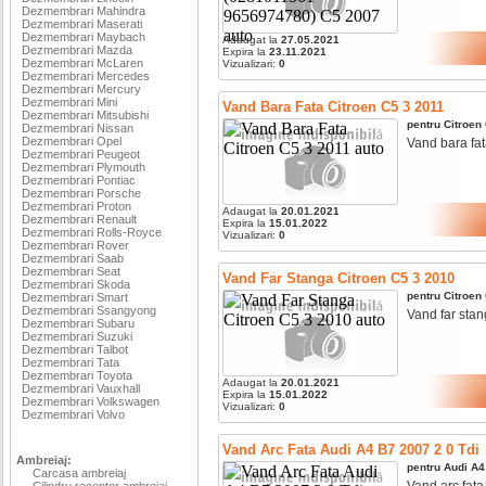
Dezmembrari Mahindra
Dezmembrari Maserati
Dezmembrari Maybach
Adaugat la
27.05.2021
Dezmembrari Mazda
Expira la
23.11.2021
Dezmembrari McLaren
Vizualizari:
0
Dezmembrari Mercedes
Dezmembrari Mercury
Dezmembrari Mini
Vand Bara Fata Citroen C5 3 2011
Dezmembrari Mitsubishi
pentru
Citroen
Dezmembrari Nissan
Dezmembrari Opel
Vand bara fata
Dezmembrari Peugeot
Dezmembrari Plymouth
Dezmembrari Pontiac
Dezmembrari Porsche
Dezmembrari Proton
Adaugat la
20.01.2021
Dezmembrari Renault
Expira la
15.01.2022
Dezmembrari Rolls-Royce
Vizualizari:
0
Dezmembrari Rover
Dezmembrari Saab
Dezmembrari Seat
Vand Far Stanga Citroen C5 3 2010
Dezmembrari Skoda
pentru
Citroen
Dezmembrari Smart
Dezmembrari Ssangyong
Vand far stang
Dezmembrari Subaru
Dezmembrari Suzuki
Dezmembrari Talbot
Dezmembrari Tata
Dezmembrari Toyota
Adaugat la
20.01.2021
Dezmembrari Vauxhall
Expira la
15.01.2022
Dezmembrari Volkswagen
Vizualizari:
0
Dezmembrari Volvo
Vand Arc Fata Audi A4 B7 2007 2 0 Tdi
Ambreiaj:
pentru
Audi
A4
Carcasa ambreiaj
Vand arc fata a
Cilindru receptor ambreiaj