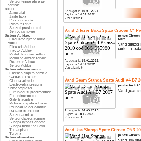
Senzor temperatura aer
admisie
Roti :
Adaugat la
19.01.2021
Jante aliaj
Expira la
14.01.2022
Jante tabla
Vizualizari:
0
Prezoane roata
Roata rezerva
Senzori presiune roti
Vand Difuzor Boxa Spate Citroen C4 P
Set roti complete
Sistem Adblue:
pentru
Citroen
Calculator injectie aditiv
Mare
Adblue
Vand difuzor b
Filtru uric Adblue
curier in toata
Injector Adblue
Modul alimentare Adblue
Modul de dozare Adblue
Adaugat la
19.01.2021
Rezervor Adblue
Expira la
14.01.2022
Senzor Adblue
Vizualizari:
0
Sistem admisie motor:
Carcasa clapeta admisie
Carcasa filtru aer
Vand Geam Stanga Spate Audi A4 B7 2
Clapeta admisie
Electrovalva presiune
pentru
Audi
A4
turbocompresor
Vand geam sta
Furtun aer supraalimentare
Furtun intercooler
Galerie admisie
Motoras clapeta admisie
Preincalzire aer admisie
Adaugat la
24.09.2020
Radiator intercooler
Expira la
18.12.2021
Senzor admisie
Vizualizari:
0
Senzor clapeta admisie
Supapa bypass clapeta
Supapa turbo / actuator
Vand Usa Stanga Spate Citroen C5 3 20
Tub aspiratie
Turbina
pentru
Citroen
Sistem alimentare:
Vand usa stang
Conducte combustibil