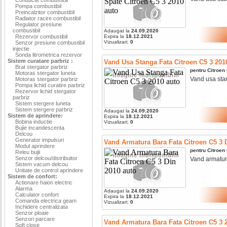
Pompa combustibil
Preincalzitor combustibil
Radiator racire combustibil
Regulator presiune
combustibil
Adaugat la
24.09.2020
Rezervor combustibil
Expira la
18.12.2021
Vizualizari:
0
Senzor presiune combustibil
injectie
Sonda litrometrica rezervor
Sistem curatare parbriz :
Vand Usa Stanga Fata Citroen C5 3 201
Brat stergator parbriz
pentru
Citroen
Motoras stergator luneta
Vand usa stang
Motoras stergator parbriz
Pompa lichid curatire parbriz
Rezervor lichid stergator
parbriz
Sistem stergere luneta
Sistem stergere parbriz
Adaugat la
24.09.2020
Sistem de aprindere:
Expira la
18.12.2021
Bobina inductie
Vizualizari:
0
Bujie incandescenta
Delcou
Generator impulsuri
Vand Armatura Bara Fata Citroen C5 3 
Modul aprindere
pentru
Citroen
Releu bujii
Senzor delcou/distribuitor
Vand armatura 
Sistem vacum delcou
Unitate de control aprindere
Sistem de confort:
Actionare haion electric
Alarma
Adaugat la
24.09.2020
Calculator confort
Expira la
18.12.2021
Comanda electrica geam
Vizualizari:
0
Inchidere centralizata
Senzor ploaie
Senzori parcare
Vand Armatura Bara Fata Citroen C5 3 
Soft close