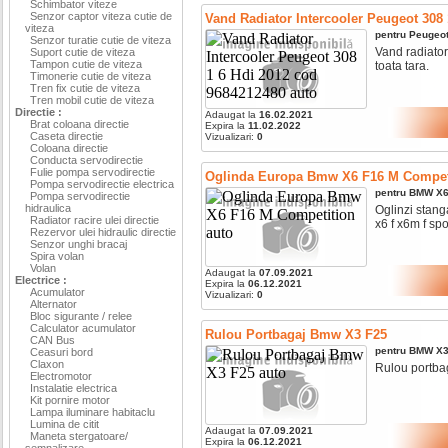
Schimbator viteze
Senzor captor viteza cutie de
Vand Radiator Intercooler Peugeot 308
viteza
pentru
Peugeo
Senzor turatie cutie de viteza
Vand radiator 
Suport cutie de viteza
Tampon cutie de viteza
toata tara.
Timonerie cutie de viteza
Tren fix cutie de viteza
Tren mobil cutie de viteza
Directie :
Adaugat la
16.02.2021
Brat coloana directie
Expira la
11.02.2022
Caseta directie
Vizualizari:
0
Coloana directie
Conducta servodirectie
Fulie pompa servodirectie
Oglinda Europa Bmw X6 F16 M Compet
Pompa servodirectie electrica
pentru
BMW
X
Pompa servodirectie
hidraulica
Oglinzi stan
Radiator racire ulei directie
x6 f x6m f spor
Rezervor ulei hidraulic directie
Senzor unghi bracaj
Spira volan
Volan
Adaugat la
07.09.2021
Electrice :
Expira la
06.12.2021
Acumulator
Vizualizari:
0
Alternator
Bloc sigurante / relee
Calculator acumulator
Rulou Portbagaj Bmw X3 F25
CAN Bus
pentru
BMW
X
Ceasuri bord
Claxon
Rulou portbag
Electromotor
Instalatie electrica
Kit pornire motor
Lampa iluminare habitaclu
Lumina de citit
Adaugat la
07.09.2021
Maneta stergatoare/
Expira la
06.12.2021
semnalizare