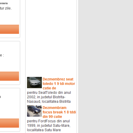
soara
ur zile.
e :
d