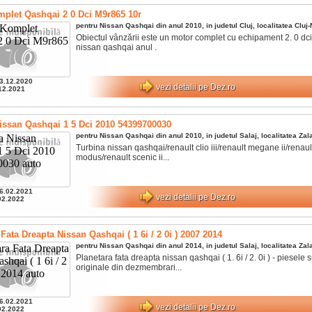
plet Qashqai 2 0 Dci M9r865 10r
pentru
Nissan
Qashqai
din anul
2010
, in judetul
Cluj
, localitatea
Cluj
Obiectul vânzării este un motor complet cu echipament 2. 0 dci
nissan qashqai anul .
3.12.2020
vezi detalii pe Dez.ro
12.2021
issan Qashqai 1 5 Dci 2010 54399700030
pentru
Nissan
Qashqai
din anul
2010
, in judetul
Salaj
, localitatea
Zal
Turbina nissan qashqai/renault clio iii/renault megane ii/renaul
modus/renault scenic ii...
6.02.2021
vezi detalii pe Dez.ro
02.2022
Fata Dreapta Nissan Qashqai ( 1 6i / 2 0i ) 2007 2014
pentru
Nissan
Qashqai
din anul
2014
, in judetul
Salaj
, localitatea
Zal
Planetara fata dreapta nissan qashqai ( 1. 6i / 2. 0i ) - piesele 
originale din dezmembrari...
6.02.2021
vezi detalii pe Dez.ro
02.2022