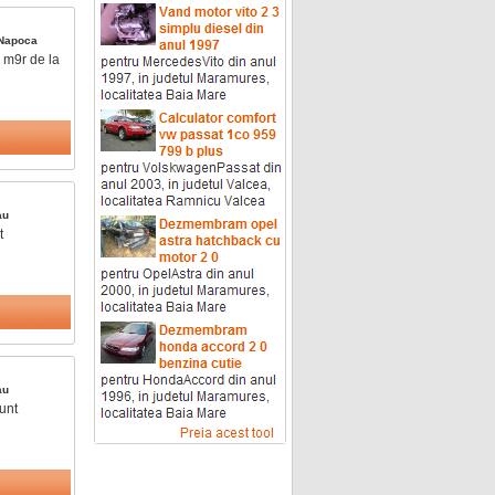
-Napoca
 m9r de la
au
t
au
sunt