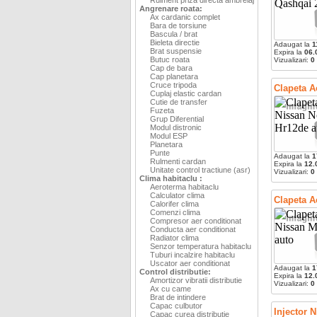
Angrenare roata:
Ax cardanic complet
Bara de torsiune
Bascula / brat
Bieleta directie
Adaugat la
1
Brat suspensie
Expira la
06.
Butuc roata
Vizualizari:
0
Cap de bara
Cap planetara
Cruce tripoda
Clapeta A
Cuplaj elastic cardan
Cutie de transfer
Fuzeta
Grup Diferential
Modul distronic
Modul ESP
Planetara
Punte
Adaugat la
1
Rulmenti cardan
Expira la
12.
Unitate control tractiune (asr)
Vizualizari:
0
Clima habitaclu :
Aeroterma habitaclu
Calculator clima
Clapeta A
Calorifer clima
Comenzi clima
Compresor aer conditionat
Conducta aer conditionat
Radiator clima
Senzor temperatura habitaclu
Tuburi incalzire habitaclu
Uscator aer conditionat
Adaugat la
1
Control distributie:
Expira la
12.
Amortizor vibratii distributie
Vizualizari:
0
Ax cu came
Brat de intindere
Capac culbutor
Injector 
Capac curea distributie