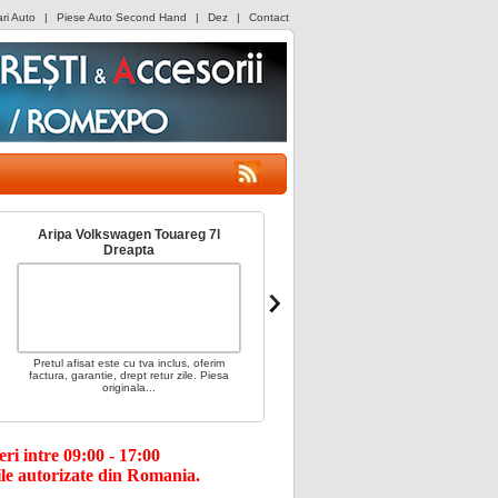
i Auto
|
Piese Auto Second Hand
|
Dez
|
Contact
Aripa Volkswagen Touareg 7l
Capota Spate Audi A4 B7
Dreapta
Pretul afisat este cu tva inclus, oferim
Pretul afisat este cu tva inclus, oferim
factura, garantie, drept retur zile. Piesa
factura, garantie, drept retur zile. Piesa
originala...
originala...
i intre 09:00 - 17:00
le autorizate din Romania.