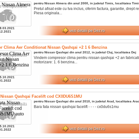
pentru
Nissan
Almera
din anul
2000
, in judetul
Timis
, localitatea
Timi
Pretul afisat este cu tva inclus, oferim factura, garantie, drept ret
Piesa originala...
8.03.2021
vezi detalii pe Dez.ro
12.2021
 Clima Aer Conditionat Nissan Qashqai +2 1 6 Benzina
pentru
Nissan
Qashqai
din anul
2012
, in judetul
Cluj
, localitatea
Dej
Vindem compresor clima pentru nissan qashqai +2 an fabricati
motorizare: 1. 6 benzina...
5.10.2021
vezi detalii pe Dez.ro
01.2022
 Nissan Qashqai Facelift cod CX0DU6S1MU
pentru
Nissan
Qashqai
din anul
2010
, in judetul
Arad
, localitatea
Ara
Bara fata nissan qashqai facelift - - - - cx0du6s1mu
5.10.2021
vezi detalii pe Dez.ro
01.2022