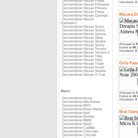
Dezmembrari Nissan Prairie
Vizualizari:
0
Dezmembrari Nissan Primastar
Dezmembrari Nissan Primera
Dezmembrari Nissan Pulsar
Macara El
Dezmembrari Nissan Qashqai
Dezmembrari Nissan
Qashqai+2
Dezmembrari Nissan Quest
Dezmembrari Nissan Sentra
Dezmembrari Nissan Serena
Dezmembrari Nissan Silvia
Dezmembrari Nissan Skyline
Adaugat la
0
Dezmembrari Nissan Sunny
Expira la
06.
Dezmembrari Nissan Terrano
Vizualizari:
0
Dezmembrari Nissan Terrano II
Dezmembrari Nissan Tiida
Dezmembrari Nissan Titan
Grila Fat
Dezmembrari Nissan Trade
Dezmembrari Nissan Urvan
Dezmembrari Nissan Vanette
Dezmembrari Nissan X-Trail
Marci:
Adaugat la
1
Expira la
14.
Dezmembrari Acura
Vizualizari:
0
Dezmembrari Alfa Romeo
Dezmembrari ARO
Dezmembrari Aston Martin
Brat Stan
Dezmembrari Audi
Dezmembrari Bentley
Dezmembrari BMW
Dezmembrari Buick
Dezmembrari Cadillac
Dezmembrari Chevrolet
Dezmembrari Chrysler