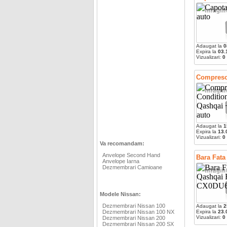
Adaugat la
0
Expira la
03.
Vizualizari:
0
Compresor
Adaugat la
1
Expira la
13.
Vizualizari:
0
Va recomandam:
Anvelope Second Hand
Bara Fata
Anvelope Iarna
Dezmembrari Camioane
Modele Nissan:
Dezmembrari Nissan 100
Adaugat la
2
Dezmembrari Nissan 100 NX
Expira la
23.
Vizualizari:
0
Dezmembrari Nissan 200
Dezmembrari Nissan 200 SX