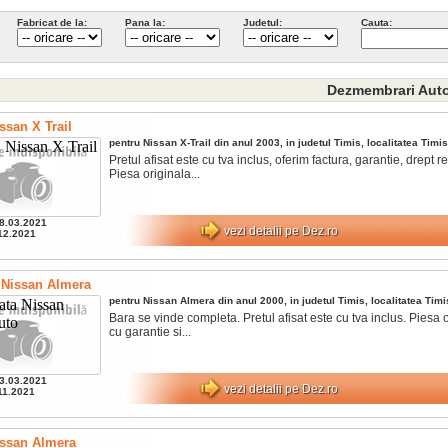
Fabricat de la:
Pana la:
Judetul:
Cauta:
Dezmembrari Aut
ssan X Trail
pentru
Nissan
X-Trail
din anul
2003
, in judetul
Timis
, localitatea
Timis
Pretul afisat este cu tva inclus, oferim factura, garantie, drept ret
Piesa originala...
8.03.2021
vezi detalii pe Dez.ro
12.2021
 Nissan Almera
pentru
Nissan
Almera
din anul
2000
, in judetul
Timis
, localitatea
Timi
Bara se vinde completa. Pretul afisat este cu tva inclus. Piesa 
cu garantie si...
3.03.2021
vezi detalii pe Dez.ro
11.2021
issan Almera