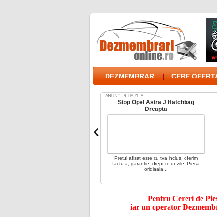
DEZMEMBRARI
|
CERE OFERTA
Motor Accesorii Nissan Navara
Stop Opel Astra J Hatchbag
Anul 2003 2 5 Td
Dreapta
otor piese accesorii nissan navara 2. 5td
Pretul afisat este cu tva inclus, oferim
orce piesa stare foarte buna. Detalii
factura, garantie, drept retur zile. Piesa
contact
originala...
Pentru Cereri de Piese
iar un operator Dezmembra