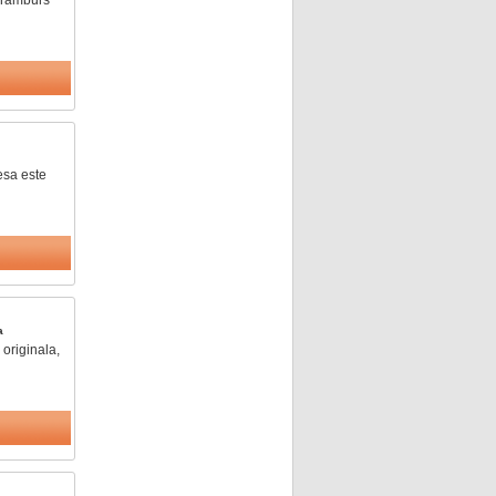
esa este
a
 originala,