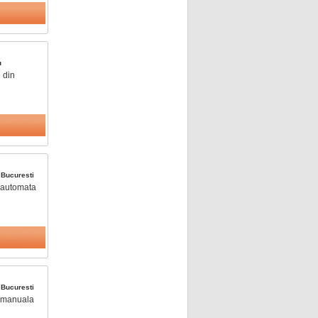
u
 din
a
Bucuresti
- automata
a
Bucuresti
 - manuala