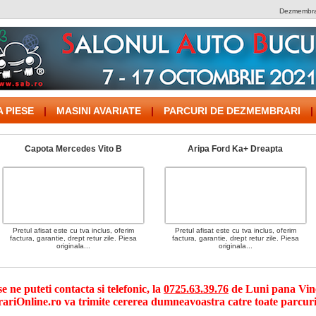
Dezmembrar
 PIESE
|
MASINI AVARIATE
|
PARCURI DE DEZMEMBRARI
|
Capota Mercedes Vito B
Aripa Ford Ka+ Dreapta
Pretul afisat este cu tva inclus, oferim
Pretul afisat este cu tva inclus, oferim
factura, garantie, drept retur zile. Piesa
factura, garantie, drept retur zile. Piesa
originala...
originala...
 ne puteti contacta si telefonic, la
0725.63.39.76
de Luni pana Viner
riOnline.ro va trimite cererea dumneavoastra catre toate parcuri