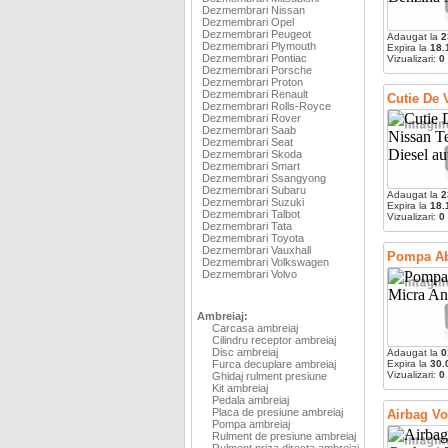
Dezmembrari Nissan
Dezmembrari Opel
Dezmembrari Peugeot
Adaugat la
2
Dezmembrari Plymouth
Expira la
18.
Dezmembrari Pontiac
Vizualizari:
0
Dezmembrari Porsche
Dezmembrari Proton
Dezmembrari Renault
Cutie De 
Dezmembrari Rolls-Royce
Dezmembrari Rover
Dezmembrari Saab
Dezmembrari Seat
Dezmembrari Skoda
Dezmembrari Smart
Dezmembrari Ssangyong
Dezmembrari Subaru
Adaugat la
2
Dezmembrari Suzuki
Expira la
18.
Dezmembrari Talbot
Vizualizari:
0
Dezmembrari Tata
Dezmembrari Toyota
Dezmembrari Vauxhall
Pompa Ab
Dezmembrari Volkswagen
Dezmembrari Volvo
Ambreiaj:
Carcasa ambreiaj
Cilindru receptor ambreiaj
Disc ambreiaj
Adaugat la
0
Furca decuplare ambreiaj
Expira la
30.
Vizualizari:
0
Ghidaj rulment presiune
Kit ambreiaj
Pedala ambreiaj
Placa de presiune ambreiaj
Airbag Vo
Pompa ambreiaj
Rulment de presiune ambreiaj
Rulment priza directa ambreiaj