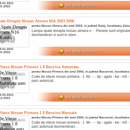
5.01.2021
vezi detalii pe Dez.ro
01.2022
te Dreapta Nissan Almera N16 2003 2006
pentru
Nissan
Almera
din anul
2003
, in judetul
Salaj
, localitatea
Zala
Lampa spate dreapta nissan almera n - . Piesele sunt originale
dezmembrari si sunt in stare...
5.01.2021
vezi detalii pe Dez.ro
01.2022
Viteze Nissan Primera 1 8 Benzina Automata
pentru
Nissan
Primera
din anul
2004
, in judetul
Bucuresti
, localitate
Cutie de viteze nissan primera - 1. 8b - - - tip - qgde - kw - m5 
parc autorizat...
3.03.2021
vezi detalii pe Dez.ro
12.2021
Viteze Nissan Primera 1 8 Benzina Manuala
pentru
Nissan
Primera
din anul
2004
, in judetul
Bucuresti
, localitate
Cutie de viteze nissan primera - 1. 8b - - - tip - qgde - kw - m5
parc autorizat dezmembrari...