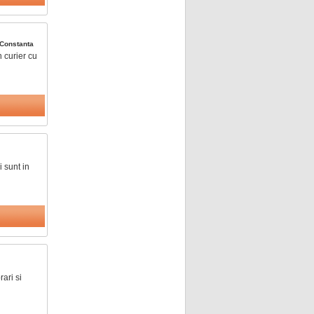
Constanta
 curier cu
 sunt in
ari si