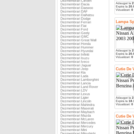
Dezmembrari Citroen
Adaugat la
2
Dezmembrari Dacia
Expira la
20.
Dezmembrari Daewoo
Vizualizari:
0
Dezmembrari DAF
Dezmembrari Daihatsu
Dezmembrari Dodge
Lampa Spa
Dezmembrari Ferrari
Dezmembrari Fiat
Dezmembrari Ford
Dezmembrari Geely
Dezmembrari GMC
Dezmembrari Great Wall
Dezmembrari Honda
Dezmembrari Hummer
Adaugat la
2
Dezmembrari Hyundai
Expira la
20.
Dezmembrari Infiniti
Vizualizari:
0
Dezmembrari Isuzu
Dezmembrari Iveco
Dezmembrari Jaguar
Cutie De 
Dezmembrari Jeep
Dezmembrari Kia
Dezmembrari Lada
Dezmembrari Lamborghini
Dezmembrari Lancia
Dezmembrari Land Rover
Dezmembrari LDV
Dezmembrari Lexus
Dezmembrari Ligier
Adaugat la
2
Dezmembrari Lincoln
Expira la
18.
Vizualizari:
0
Dezmembrari Mahindra
Dezmembrari Maserati
Dezmembrari Maybach
Dezmembrari Mazda
Cutie De 
Dezmembrari McLaren
Dezmembrari Mercedes
Dezmembrari Mercury
Dezmembrari Mini
Dezmembrari Mitsubishi