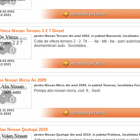
3.03.2021
vezi detalii pe Dez.ro
12.2021
Viteza Nissan Terrano 2 2 7 Diesel
pentru
Nissan
Terrano
din anul
2002
, in judetul
Bucuresti
, localitatea
Cutie de viteza terrano 2 - 2. 7d - - - tip - tdti - kw - parc autoriza
dezmembrari auto . Societatea...
3.03.2021
vezi detalii pe Dez.ro
12.2021
s Nissan Micra An 2009
pentru
Nissan
Micra
din anul
2009
, in judetul
Vrancea
, localitatea
Foc
Pompa abs nissan micra, cod: 9; ; 0ax0
1.11.2021
vezi detalii pe Dez.ro
01.2022
lan Nissan Qashqai 2019
pentru
Nissan
Qashqai
din anul
2019
, in judetul
Prahova
, localitatea
Airbag volan nissan qashqai livram prin curierat rapid cu plat