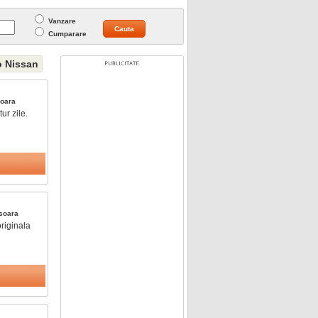
Vanzare
Cumparare
o Nissan
oara
ur zile.
soara
originala