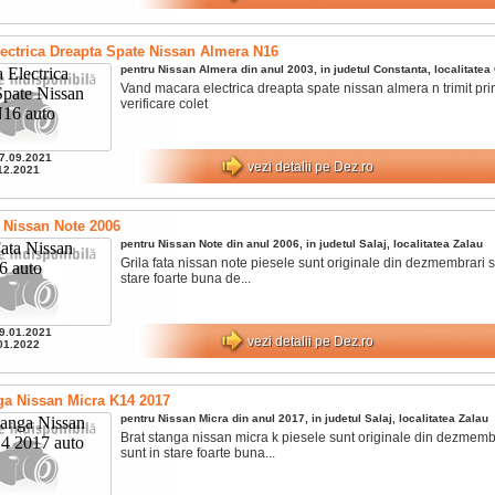
ectrica Dreapta Spate Nissan Almera N16
pentru
Nissan
Almera
din anul
2003
, in judetul
Constanta
, localitatea
Vand macara electrica dreapta spate nissan almera n trimit prin
verificare colet
7.09.2021
vezi detalii pe Dez.ro
12.2021
a Nissan Note 2006
pentru
Nissan
Note
din anul
2006
, in judetul
Salaj
, localitatea
Zalau
Grila fata nissan note piesele sunt originale din dezmembrari si
stare foarte buna de...
9.01.2021
vezi detalii pe Dez.ro
01.2022
ga Nissan Micra K14 2017
pentru
Nissan
Micra
din anul
2017
, in judetul
Salaj
, localitatea
Zalau
Brat stanga nissan micra k piesele sunt originale din dezmembr
sunt in stare foarte buna...