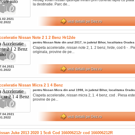
la destinatie. Parc de...
1.02.2021
vezi detalii pe Dez.ro
02.2022
cceleratie Nissan Note 2 1 2 Benz Hr12de
pentru
Nissan
Note
din anul
2017
, in judetul
Bihor
, localitatea
Oradea
Clapeta acceleratie, nissan note 2, 1. 2 benz, hrde, cod 6 - . Pi
originala, provine de pe...
7.04.2021
vezi detalii pe Dez.ro
01.2022
cceleratie Nissan Micra 2 1 4 Benz
pentru
Nissan
Micra
din anul
1998
, in judetul
Bihor
, localitatea
Orade
Clapeta acceleratie, nissan micra 2, 1. 4 benz, cod . Piesa este
provine de pe...
7.04.2021
vezi detalii pe Dez.ro
01.2022
Nissan Juke 2013 2020 1 5cdi Cod 166006212r cod 166006212R