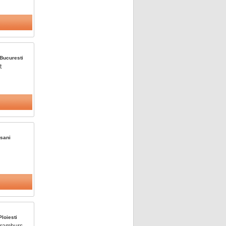
Bucuresti
t
sani
Ploiesti
a ramburs