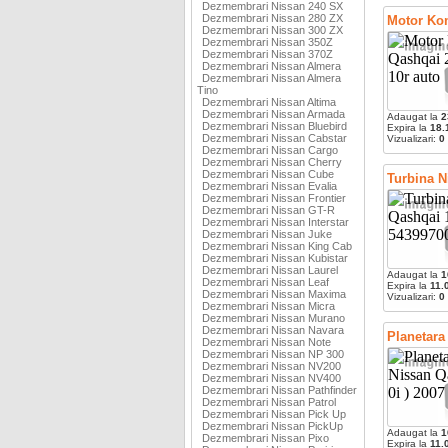
Dezmembrari Nissan 240 SX
Dezmembrari Nissan 280 ZX
Motor Kom
Dezmembrari Nissan 300 ZX
Dezmembrari Nissan 350Z
Dezmembrari Nissan 370Z
Dezmembrari Nissan Almera
Dezmembrari Nissan Almera
Tino
Dezmembrari Nissan Altima
Dezmembrari Nissan Armada
Adaugat la
2
Dezmembrari Nissan Bluebird
Expira la
18.
Dezmembrari Nissan Cabstar
Vizualizari:
0
Dezmembrari Nissan Cargo
Dezmembrari Nissan Cherry
Dezmembrari Nissan Cube
Turbina N
Dezmembrari Nissan Evalia
Dezmembrari Nissan Frontier
Dezmembrari Nissan GT-R
Dezmembrari Nissan Interstar
Dezmembrari Nissan Juke
Dezmembrari Nissan King Cab
Dezmembrari Nissan Kubistar
Dezmembrari Nissan Laurel
Adaugat la
1
Dezmembrari Nissan Leaf
Expira la
11.
Dezmembrari Nissan Maxima
Vizualizari:
0
Dezmembrari Nissan Micra
Dezmembrari Nissan Murano
Dezmembrari Nissan Navara
Planetara 
Dezmembrari Nissan Note
Dezmembrari Nissan NP 300
Dezmembrari Nissan NV200
Dezmembrari Nissan NV400
Dezmembrari Nissan Pathfinder
Dezmembrari Nissan Patrol
Dezmembrari Nissan Pick Up
Dezmembrari Nissan PickUp
Adaugat la
1
Dezmembrari Nissan Pixo
Expira la
11.