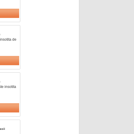
u
nsotita de
u
e insotita
asii