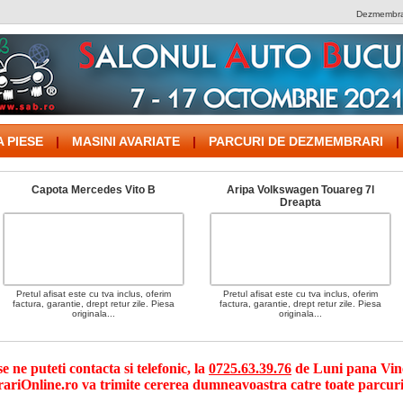
Dezmembrar
 PIESE
|
MASINI AVARIATE
|
PARCURI DE DEZMEMBRARI
|
Capota Mercedes Vito B
Aripa Volkswagen Touareg 7l
Dreapta
Pretul afisat este cu tva inclus, oferim
Pretul afisat este cu tva inclus, oferim
factura, garantie, drept retur zile. Piesa
factura, garantie, drept retur zile. Piesa
originala...
originala...
 ne puteti contacta si telefonic, la
0725.63.39.76
de Luni pana Viner
riOnline.ro va trimite cererea dumneavoastra catre toate parcuri