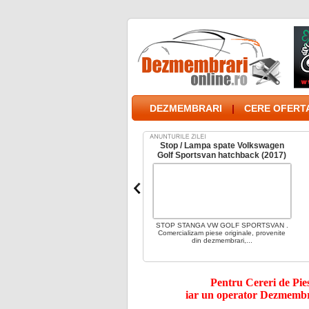
DEZMEMBRARI
|
CERE OFERTA
Dezmembrez Mercedes E Class
Stop / Lampa spate Volkswagen
W213
Golf Sportsvan hatchback (2017)
ezmembrez mercedes e class w3, 2. 0cdi,
STOP STANGA VW GOLF SPORTSVAN .
od motor 4. Dispunem de o gama variata
Comercializam piese originale, provenite
de piese pentru...
din dezmembrari,...
Pentru Cereri de Piese
iar un operator Dezmembra