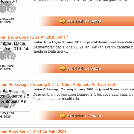
2.06.2020
vezi detalii pe Dez.ro
09.2020
ri Dacia Logan 1 2s An 2016 D4f F7
pentru
Dacia
Logan
din anul
2016
, in judetul
Buzau
, localitatea
Vadu P
Dezmembrari dacia logan 1. 2s, an , d4f - f7. Oferim garantie zi
rapida in toata tara -...
1.06.2020
vezi detalii pe Dez.ro
09.2020
am Volkswagen Touareg 2 5 Tdi Cutie Automata An Fabr 2006
pentru
Volkswagen
Touareg
din anul
2006
, in judetul
Buzau
, localitat
Dezmembram volkswagen touareg 2. 5 tdi, cutie automata, an 
fiecare piesa este insotita de...
5.05.2020
vezi detalii pe Dez.ro
08.2020
am Bmw Seria 1 2 0d An Fabr 2006