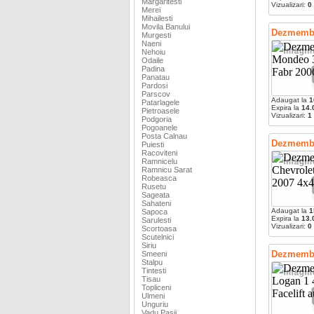
Margaritesti
Vizualizari:
0
Merei
Mihailesti
Movila Banului
Dezmembr
Murgesti
Naeni
Nehoiu
Odaile
Padina
Panatau
Pardosi
Parscov
Adaugat la
1
Patarlagele
Expira la
14.
Pietroasele
Vizualizari:
1
Podgoria
Pogoanele
Posta Calnau
Dezmembra
Puiesti
Racoviteni
Ramnicelu
Ramnicu Sarat
Robeasca
Rusetu
Sageata
Sahateni
Adaugat la
1
Sapoca
Expira la
13.
Sarulesti
Vizualizari:
0
Scortoasa
Scutelnici
Siriu
Dezmembra
Smeeni
Stalpu
Tintesti
Tisau
Topliceni
Ulmeni
Unguriu
Vadu Pasii