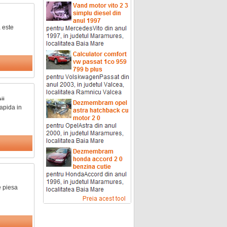
 este
ii
rapida in
e piesa