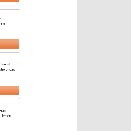
u
este
ostesti
tie viteze
asii
. ivrare