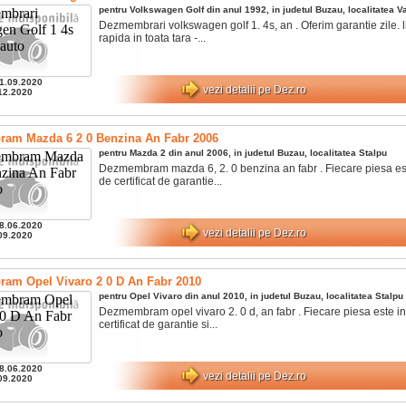
pentru
Volkswagen
Golf
din anul
1992
, in judetul
Buzau
, localitatea
Va
Dezmembrari volkswagen golf 1. 4s, an . Oferim garantie zile. l
rapida in toata tara -...
1.09.2020
vezi detalii pe Dez.ro
12.2020
am Mazda 6 2 0 Benzina An Fabr 2006
pentru
Mazda
2
din anul
2006
, in judetul
Buzau
, localitatea
Stalpu
Dezmembram mazda 6, 2. 0 benzina an fabr . Fiecare piesa est
de certificat de garantie...
8.06.2020
vezi detalii pe Dez.ro
09.2020
am Opel Vivaro 2 0 D An Fabr 2010
pentru
Opel
Vivaro
din anul
2010
, in judetul
Buzau
, localitatea
Stalpu
Dezmembram opel vivaro 2. 0 d, an fabr . Fiecare piesa este in
certificat de garantie si...
8.06.2020
vezi detalii pe Dez.ro
09.2020