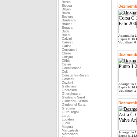
Berca
Bisoca
Dezmembr
Blajani
Boldu
Bozioru
Bradeanu
Braesti
Breaza
Buda
Buzau
Adaugat la
1
Calvini
Expira la
16.
Canesti
Vizualizari:
0
Catina
Cernatesti
Chiliile
Dezmembra
Chiojdu
Cilibia
Cislau
Cochirleanca
Colti
Constantin Rosetti
Costesti
Cozieni
Adaugat la
1
Galbinasi
Expira la
16.
Gheraseni
Vizualizari:
1
Ghergheasa
Glodeanu Sarat
Glodeanu-Silistea
Dezmembra
Glodeanul Sarat
Grebanu
Gura Teghii
Largu
Lopatari
Luciu
Magura
Manzalesti
Adaugat la
1
Maracineni
Expira la
14.