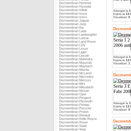
Dezmembrari Hummer
Dezmembrari Hyundai
Dezmembrari Infiniti
Adaugat la
1
Dezmembrari Isuzu
Expira la
13.
Dezmembrari Iveco
Vizualizari:
0
Dezmembrari Jaguar
Dezmembrari Jeep
Dezmembrari Kia
Dezmembr
Dezmembrari Lada
Dezmembrari Lamborghini
Dezmembrari Lancia
Dezmembrari Land Rover
Dezmembrari LDV
Dezmembrari Lexus
Dezmembrari Ligier
Dezmembrari Lincoln
Adaugat la
1
Dezmembrari Mahindra
Expira la
13.
Dezmembrari Maserati
Vizualizari:
1
Dezmembrari Maybach
Dezmembrari Mazda
Dezmembrari McLaren
Dezmembr
Dezmembrari Mercedes
Dezmembrari Mercury
Dezmembrari Mini
Dezmembrari Mitsubishi
Dezmembrari Nissan
Dezmembrari Opel
Dezmembrari Peugeot
Dezmembrari Plymouth
Adaugat la
1
Dezmembrari Pontiac
Expira la
13.
Dezmembrari Porsche
Vizualizari:
0
Dezmembrari Proton
Dezmembrari Renault
Dezmembrari Rolls-Royce
Dezmembra
Dezmembrari Rover
Dezmembrari Saab
Dezmembrari Seat