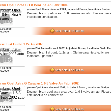
am Opel Corsa C 1 8 Benzina An Fabr 2004
pentru
Opel
Corsa
din anul
2004
, in judetul
Buzau
, localitatea
Stalpu
Dezmembram opel corsa c 1. 8 benzina an fabr . Fiecare piesa
insotita de certificat de...
8.06.2020
vezi detalii pe Dez.ro
09.2020
ri Fiat Punto 1 2s An 2007
pentru
Fiat
Punto
din anul
2007
, in judetul
Buzau
, localitatea
Vadu Pas
Dezmembrari fiat punto 1. 2s, an . Oferim garantie zile. livrare 
toata tara - garantie...
8.06.2020
vezi detalii pe Dez.ro
09.2020
m Opel Astra G Caravan 1 6 8 Valve An Fabr 2002
pentru
Opel
Astra
din anul
2002
, in judetul
Buzau
, localitatea
Stalpu
Dezmembram opel astra g caravan 1. 6 8 valve an fabr Fiecar
este insotita de certificat de...
6.06.2020
vezi detalii pe Dez.ro
09.2020