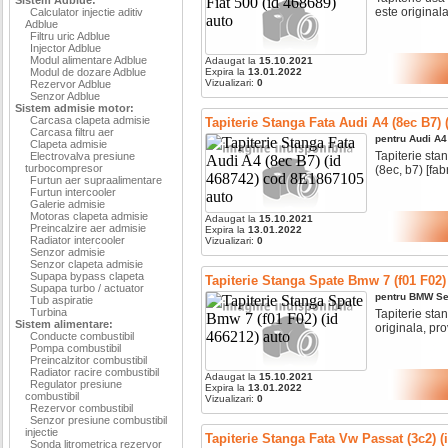
este originala,
Calculator injectie aditiv
Adblue
Filtru uric Adblue
Injector Adblue
Modul alimentare Adblue
Adaugat la
15.10.2021
Modul de dozare Adblue
Expira la
13.01.2022
Vizualizari:
0
Rezervor Adblue
Senzor Adblue
Sistem admisie motor:
Carcasa clapeta admisie
Tapiterie Stanga Fata Audi A4 (8ec B7)
Carcasa filtru aer
pentru
Audi
A4
Clapeta admisie
Tapiterie stan
Electrovalva presiune
turbocompresor
(8ec, b7) [fabr
Furtun aer supraalimentare
Furtun intercooler
Galerie admisie
Motoras clapeta admisie
Adaugat la
15.10.2021
Preincalzire aer admisie
Expira la
13.01.2022
Radiator intercooler
Vizualizari:
0
Senzor admisie
Senzor clapeta admisie
Supapa bypass clapeta
Tapiterie Stanga Spate Bmw 7 (f01 F02) 
Supapa turbo / actuator
pentru
BMW
Se
Tub aspiratie
Turbina
Tapiterie stan
Sistem alimentare:
originala, pro
Conducte combustibil
Pompa combustibil
Preincalzitor combustibil
Radiator racire combustibil
Adaugat la
15.10.2021
Regulator presiune
Expira la
13.01.2022
combustibil
Vizualizari:
0
Rezervor combustibil
Senzor presiune combustibil
injectie
Tapiterie Stanga Fata Vw Passat (3c2) (
Sonda litrometrica rezervor