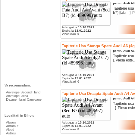
pentru
Audi
A4
Tapiterie usa
b7) [fabr - ]. P
Adaugat la
15.10.2021
Expira la
13.01.2022
Vizualizari:
0
Tapiterie Usa Stanga Spate Audi A6 (4g2
pentru
Audi
A6
Tapiterie usa
]. Piesa este..
Adaugat la
15.10.2021
Expira la
13.01.2022
Vizualizari:
0
Va recomandam:
Anvelope Second Hand
Tapiterie Usa Dreapta Spate Audi A4 Ava
Anvelope Iarna
pentru
Audi
A4
Dezmembrari Camioane
Tapiterie usa
- ]. Piesa este.
Localitati in Bihor:
Abram
Adaugat la
15.10.2021
Abramut
Expira la
13.01.2022
Vizualizari:
0
Alesd
Astileu