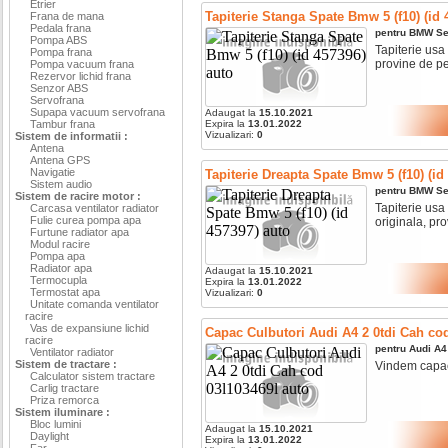
Etrier
Tapiterie Stanga Spate Bmw 5 (f10) (id 
Frana de mana
Pedala frana
pentru
BMW
Se
Pompa ABS
Tapiterie usa 
Pompa frana
provine de pe.
Pompa vacuum frana
Rezervor lichid frana
Senzor ABS
Servofrana
Supapa vacuum servofrana
Adaugat la
15.10.2021
Tambur frana
Expira la
13.01.2022
Vizualizari:
0
Sistem de informatii :
Antena
Antena GPS
Navigatie
Tapiterie Dreapta Spate Bmw 5 (f10) (id
Sistem audio
pentru
BMW
Se
Sistem de racire motor :
Tapiterie usa 
Carcasa ventilator radiator
Fulie curea pompa apa
originala, pro
Furtune radiator apa
Modul racire
Pompa apa
Radiator apa
Adaugat la
15.10.2021
Termocupla
Expira la
13.01.2022
Termostat apa
Vizualizari:
0
Unitate comanda ventilator
racire
Vas de expansiune lichid
Capac Culbutori Audi A4 2 0tdi Cah co
racire
pentru
Audi
A4
Ventilator radiator
Sistem de tractare :
Vindem capac 
Calculator sistem tractare
Carlig tractare
Priza remorca
Sistem iluminare :
Bloc lumini
Adaugat la
15.10.2021
Daylight
Expira la
13.01.2022
Far