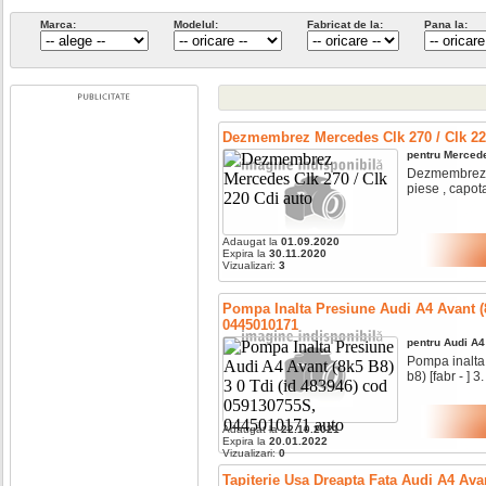
Marca:
Modelul:
Fabricat de la:
Pana la:
Dezmembrez Mercedes Clk 270 / Clk 22
pentru
Merced
Dezmembrez m
piese , capota f
Adaugat la
01.09.2020
Expira la
30.11.2020
Vizualizari:
3
Pompa Inalta Presiune Audi A4 Avant (8
0445010171
pentru
Audi
A4
Pompa inalta 
b8) [fabr - ] 3. 
Adaugat la
22.10.2021
Expira la
20.01.2022
Vizualizari:
0
Tapiterie Usa Dreapta Fata Audi A4 Avan