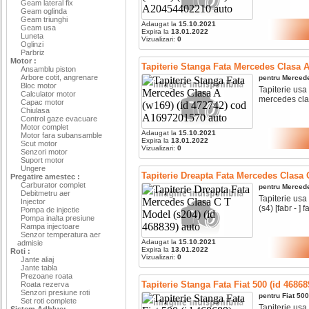
Geam lateral fix
Geam oglinda
Geam triunghi
Adaugat la
15.10.2021
Geam usa
Expira la
13.01.2022
Luneta
Vizualizari:
0
Oglinzi
Parbriz
Motor :
Tapiterie Stanga Fata Mercedes Clasa A
Ansamblu piston
Arbore cotit, angrenare
pentru
Merced
Bloc motor
Tapiterie usa
Calculator motor
mercedes clas
Capac motor
Chiulasa
Control gaze evacuare
Motor complet
Adaugat la
15.10.2021
Motor fara subansamble
Expira la
13.01.2022
Scut motor
Vizualizari:
0
Senzori motor
Suport motor
Ungere
Tapiterie Dreapta Fata Mercedes Clasa C
Pregatire amestec :
Carburator complet
pentru
Merced
Debitmetru aer
Tapiterie usa
Injector
(s4) [fabr - ] fa
Pompa de injectie
Pompa inalta presiune
Rampa injectoare
Senzor temperatura aer
Adaugat la
15.10.2021
admisie
Expira la
13.01.2022
Roti :
Vizualizari:
0
Jante aliaj
Jante tabla
Prezoane roata
Tapiterie Stanga Fata Fiat 500 (id 46868
Roata rezerva
Senzori presiune roti
pentru
Fiat
500
Set roti complete
Tapiterie usa 
Sistem Adblue: