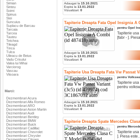
Simian
Adaugat la
15.10.2021
Sinteu
Expira la
13.01.2022
Vizualizari:
0
Soimi
Spinus
Stei
Suncuius
Tapiterie Dreapta Fata Opel Insignia A 
Suplacu de Barcau
pentru
Opel
In
Tarcaia
Tapiterie usa
Tarcea
Tauteu
[fabr - ]. Piesa
Tetchea
Tileagd
Tinca
Tulca
Adaugat la
15.10.2021
Uileacu de Beius
Expira la
13.01.2022
Vadu Crisului
Vizualizari:
0
Valea lui Mihai
Varciorog
Vascau
Tapiterie Usa Dreapta Fata Vw Passat V
Viisoara
pentru
Volksw
Tapiterie usa
pentru volksw
Marci:
Dezmembrari Acura
Dezmembrari Alfa Romeo
Adaugat la
15.10.2021
Dezmembrari ARO
Expira la
13.01.2022
Vizualizari:
0
Dezmembrari Aston Martin
Dezmembrari Audi
Dezmembrari Bentley
Dezmembrari BMW
Tapiterie Dreapta Spate Mercedes Clasa
Dezmembrari Buick
pentru
Merced
Dezmembrari Cadillac
Tapiterie usa
Dezmembrari Chevrolet
Dezmembrari Chrysler
]. Piesa este..
Dezmembrari Citroen