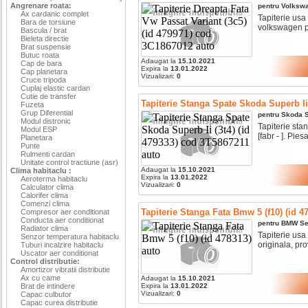
Angrenare roata:
pentru
Volksw
Ax cardanic complet
Tapiterie usa 
Bara de torsiune
volkswagen pa
Bascula / brat
Bieleta directie
Brat suspensie
Butuc roata
Adaugat la
15.10.2021
Cap de bara
Expira la
13.01.2022
Cap planetara
Vizualizari:
0
Cruce tripoda
Cuplaj elastic cardan
Cutie de transfer
Tapiterie Stanga Spate Skoda Superb Ii 
Fuzeta
Grup Diferential
pentru
Skoda
Modul distronic
Tapiterie sta
Modul ESP
[fabr - ]. Piesa
Planetara
Punte
Rulmenti cardan
Unitate control tractiune (asr)
Adaugat la
15.10.2021
Clima habitaclu :
Expira la
13.01.2022
Aeroterma habitaclu
Vizualizari:
0
Calculator clima
Calorifer clima
Comenzi clima
Tapiterie Stanga Fata Bmw 5 (f10) (id 4
Compresor aer conditionat
Conducta aer conditionat
pentru
BMW
Se
Radiator clima
Tapiterie usa 
Senzor temperatura habitaclu
originala, pro
Tuburi incalzire habitaclu
Uscator aer conditionat
Control distributie:
Amortizor vibratii distributie
Ax cu came
Adaugat la
15.10.2021
Brat de intindere
Expira la
13.01.2022
Vizualizari:
0
Capac culbutor
Capac curea distributie