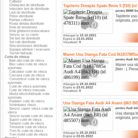
Culbutor
Ghidaj lant de distributie
Tapiterie Dreapta Spate Bmw 5 (f10) (id
Intinzator lant de distributie
pentru
BMW
Se
Lant de distributie
Tapiterie usa 
Pinion distributie
Rampa culbutori
originala, pro
Roata dintata distributie
Rola de tensionare
Rola ghidare/conducatoare
Senzor ax cu came
Adaugat la
15.10.2021
Set lant de distributie
Expira la
13.01.2022
Set role distributie
Vizualizari:
0
Sina tensionare distributie
Supapa admisie / evacuare
Tachet hidraulic
Maner Usa Stanga Fata Cod 8t1837885a 
Cutie de viteza:
pentru
Audi
A4
Baie ulei cutie de viteza
Bloc valve cutie de viteze
Maner usa sta
automata
[fabr - ]. Piesa
Calculator cutie de viteza
Carcasa cutie de viteza
Convertizor cutie de viteza
automata
Adaugat la
25.10.2021
Cutie de viteza automata
Expira la
23.01.2022
Cutie de viteza manuala
Vizualizari:
0
Modul electrohidraulic cutie
automata
Radiator cutie de viteza
Usa Stanga Fata Audi A4 Avant (8k5 B8)
Schimbator viteze
pentru
Audi
A4
Senzor captor viteza cutie de
viteza
Usa stanga fat
Senzor turatie cutie de viteza
originala, pro
Suport cutie de viteza
Tampon cutie de viteza
Timonerie cutie de viteza
Tren fix cutie de viteza
Adaugat la
25.10.2021
Tren mobil cutie de viteza
Expira la
23.01.2022
Directie :