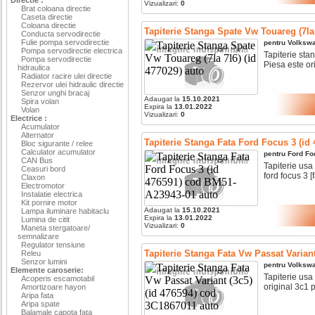
Vizualizari:
0
Brat coloana directie
Caseta directie
Coloana directie
Tapiterie Stanga Spate Vw Touareg (7la 
Conducta servodirectie
Fulie pompa servodirectie
pentru
Volksw
Pompa servodirectie electrica
Tapiterie stan
Pompa servodirectie
Piesa este ori
hidraulica
Radiator racire ulei directie
Rezervor ulei hidraulic directie
Senzor unghi bracaj
Adaugat la
15.10.2021
Spira volan
Expira la
13.01.2022
Volan
Vizualizari:
0
Electrice :
Acumulator
Alternator
Tapiterie Stanga Fata Ford Focus 3 (i
Bloc sigurante / relee
Calculator acumulator
pentru
Ford
Fo
CAN Bus
Tapiterie usa 
Ceasuri bord
ford focus 3 [fa
Claxon
Electromotor
Instalatie electrica
Kit pornire motor
Adaugat la
15.10.2021
Lampa iluminare habitaclu
Expira la
13.01.2022
Lumina de citit
Vizualizari:
0
Maneta stergatoare/
semnalizare
Regulator tensiune
Tapiterie Stanga Fata Vw Passat Variant
Releu
Senzor lumini
pentru
Volksw
Elemente caroserie:
Tapiterie usa 
Acoperis escamotabil
original 3c1 p
Amortizoare hayon
Aripa fata
Aripa spate
Balamale capota fata