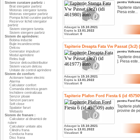
pentru
Volksw
Sistem curatare parbriz :
Brat stergator parbriz
Tapiterie stan
Motoras stergator luneta
Piesa este...
Motoras stergator parbriz
Pompa lichid curatire parbriz
Rezervor lichid stergator
parbriz
Adaugat la
15.10.2021
Sistem stergere luneta
Expira la
13.01.2022
Sistem stergere parbriz
Vizualizari:
0
Sistem de aprindere:
Bobina inductie
Bujie incandescenta
Tapiterie Dreapta Fata Vw Passat (3c2) 
Delcou
Generator impulsuri
pentru
Volksw
Modul aprindere
Tapiterie drea
Releu bujii
]. Piesa este..
Senzor delcou/distribuitor
Sistem vacum delcou
Unitate de control aprindere
Sistem de confort:
Adaugat la
15.10.2021
Actionare haion electric
Expira la
13.01.2022
Alarma
Vizualizari:
0
Calculator confort
Comanda electrica geam
Inchidere centralizata
Tapiterie Plafon Ford Fiesta 6 (id 45750
Senzor ploaie
Senzori parcare
pentru
Ford
Fi
Soft close
Tapiterie plaf
Spalator faruri
provine de pe.
Webasto
Sistem de franare :
Calculator al dinamicii de
rulare
Adaugat la
15.10.2021
Calculator unitate abs
Expira la
13.01.2022
Cilindru frana
Vizualizari:
0
Conducta frana
Disc frana