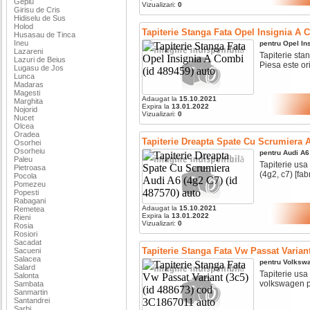
Gepiu
Vizualizari:
0
Girisu de Cris
Hidiselu de Sus
Holod
Tapiterie Stanga Fata Opel Insignia A 
Husasau de Tinca
Ineu
pentru
Opel
In
Lazareni
Tapiterie stan
Lazuri de Beius
Piesa este ori
Lugasu de Jos
Lunca
Madaras
Magesti
Adaugat la
15.10.2021
Marghita
Expira la
13.01.2022
Nojorid
Vizualizari:
0
Nucet
Olcea
Oradea
Tapiterie Dreapta Spate Cu Scrumiera A
Osorhei
Osorheiu
pentru
Audi
A6
Paleu
Tapiterie usa
Pietroasa
(4g2, c7) [fabr 
Pocola
Pomezeu
Popesti
Rabagani
Adaugat la
15.10.2021
Remetea
Expira la
13.01.2022
Rieni
Vizualizari:
0
Rosia
Rosiori
Sacadat
Tapiterie Stanga Fata Vw Passat Variant
Sacueni
Salacea
pentru
Volksw
Salard
Tapiterie usa
Salonta
volkswagen pa
Sambata
Sanmartin
Santandrei
Sarbi