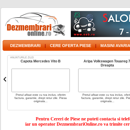
DEZMEMBRARI
|
CERE OFERTA PIESE
|
MASINI AVARI
Aripa Volkswagen Touareg 7l
Capota Jaguar X Type 2003
Dreapta
Pretul afisat este cu tva inclus, oferim
Pretul afisat este cu tva inclus, ofer
factura, garantie, drept retur zile. Piesa
factura, garantie, drept retur zile. Pi
originala...
originala...
Pentru Cereri de Piese ne puteti contacta si telef
iar un operator DezmembrariOnline.ro va trimite cer