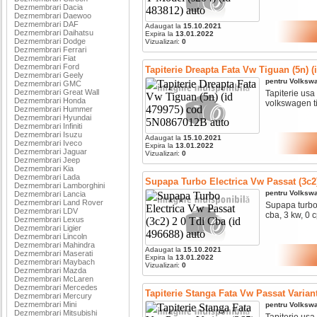
Dezmembrari Dacia
Dezmembrari Daewoo
Dezmembrari DAF
Adaugat la
15.10.2021
Dezmembrari Daihatsu
Expira la
13.01.2022
Dezmembrari Dodge
Vizualizari:
0
Dezmembrari Ferrari
Dezmembrari Fiat
Dezmembrari Ford
Tapiterie Dreapta Fata Vw Tiguan (5n) 
Dezmembrari Geely
pentru
Volksw
Dezmembrari GMC
Dezmembrari Great Wall
Tapiterie usa
Dezmembrari Honda
volkswagen ti
Dezmembrari Hummer
Dezmembrari Hyundai
Dezmembrari Infiniti
Dezmembrari Isuzu
Adaugat la
15.10.2021
Dezmembrari Iveco
Expira la
13.01.2022
Dezmembrari Jaguar
Vizualizari:
0
Dezmembrari Jeep
Dezmembrari Kia
Dezmembrari Lada
Supapa Turbo Electrica Vw Passat (3c2)
Dezmembrari Lamborghini
pentru
Volksw
Dezmembrari Lancia
Dezmembrari Land Rover
Supapa turbo e
Dezmembrari LDV
cba, 3 kw, 0 c
Dezmembrari Lexus
Dezmembrari Ligier
Dezmembrari Lincoln
Dezmembrari Mahindra
Adaugat la
15.10.2021
Dezmembrari Maserati
Expira la
13.01.2022
Dezmembrari Maybach
Vizualizari:
0
Dezmembrari Mazda
Dezmembrari McLaren
Dezmembrari Mercedes
Tapiterie Stanga Fata Vw Passat Varian
Dezmembrari Mercury
Dezmembrari Mini
pentru
Volksw
Dezmembrari Mitsubishi
Tapiterie usa 