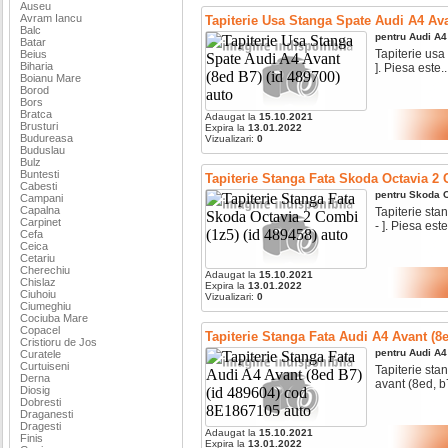
Auseu
Avram Iancu
Tapiterie Usa Stanga Spate Audi A4 Ava
Balc
pentru
Audi
A4
Batar
Tapiterie usa
Beius
Biharia
]. Piesa este..
Boianu Mare
Borod
Bors
Bratca
Adaugat la
15.10.2021
Brusturi
Expira la
13.01.2022
Budureasa
Vizualizari:
0
Buduslau
Bulz
Buntesti
Tapiterie Stanga Fata Skoda Octavia 2 
Cabesti
pentru
Skoda
O
Campani
Capalna
Tapiterie stan
Carpinet
- ]. Piesa este.
Cefa
Ceica
Cetariu
Cherechiu
Adaugat la
15.10.2021
Chislaz
Expira la
13.01.2022
Ciuhoiu
Vizualizari:
0
Ciumeghiu
Cociuba Mare
Copacel
Tapiterie Stanga Fata Audi A4 Avant (8
Cristioru de Jos
pentru
Audi
A4
Curatele
Curtuiseni
Tapiterie stan
Derna
avant (8ed, b7)
Diosig
Dobresti
Draganesti
Dragesti
Adaugat la
15.10.2021
Finis
Expira la
13.01.2022