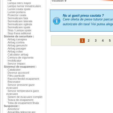
Vizualizari:
0
Lampa mers inapoi
Lampa numar inmatriculare
Lumini ceata spate
Lumini portiera
Proiector ceata
Nu ai gasit piesa cautata ?
Semnalizare fata
Cere oferta de piese tuturor parcu
Semnalizare laterala
autorizate din tara! Vei putea a
Semnalizare oglinda
Semnalizare spate
Stop / Lampa spate
Stop frana aditional
Sisteme de securitate :
Airbag canapea
1
2
3
4
5
Airbag cortina
Airbag genunchi
Airbag pasager
Airbag volan
Calculator airbag
Centura de siguranta
Imobilizator
Senzor impact
Sistemul de esapament :
Catalizator
Diverse accesorii
Filtru particule
Racord flexibil esapament
Rezonator
Senzor presiune gaze
evacuare
Senzor temperatura gaze
evacuare
Sistem de evacuare complet
Teava de esapament
Toba de esapament finala
Suspensie :
Amortizor
Ansamblu telescop arc