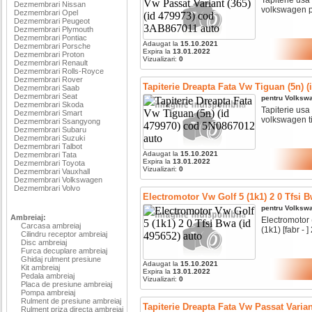
Dezmembrari Nissan
volkswagen pa
Dezmembrari Opel
Dezmembrari Peugeot
Dezmembrari Plymouth
Dezmembrari Pontiac
Adaugat la
15.10.2021
Dezmembrari Porsche
Expira la
13.01.2022
Dezmembrari Proton
Vizualizari:
0
Dezmembrari Renault
Dezmembrari Rolls-Royce
Dezmembrari Rover
Tapiterie Dreapta Fata Vw Tiguan (5n) 
Dezmembrari Saab
Dezmembrari Seat
pentru
Volksw
Dezmembrari Skoda
Tapiterie usa 
Dezmembrari Smart
volkswagen ti
Dezmembrari Ssangyong
Dezmembrari Subaru
Dezmembrari Suzuki
Dezmembrari Talbot
Adaugat la
15.10.2021
Dezmembrari Tata
Expira la
13.01.2022
Dezmembrari Toyota
Vizualizari:
0
Dezmembrari Vauxhall
Dezmembrari Volkswagen
Dezmembrari Volvo
Electromotor Vw Golf 5 (1k1) 2 0 Tfsi B
pentru
Volksw
Ambreiaj:
Electromotor 
Carcasa ambreiaj
(1k1) [fabr - ] 2
Cilindru receptor ambreiaj
Disc ambreiaj
Furca decuplare ambreiaj
Ghidaj rulment presiune
Adaugat la
15.10.2021
Kit ambreiaj
Expira la
13.01.2022
Pedala ambreiaj
Vizualizari:
0
Placa de presiune ambreiaj
Pompa ambreiaj
Rulment de presiune ambreiaj
Tapiterie Dreapta Fata Vw Passat Varian
Rulment priza directa ambreiaj