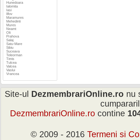
Hunedoara
Ialomita
Iasi
Ilfov
Maramures
Mehedinti
Mures
Neamt
Olt
Prahova
Salaj
Satu-Mare
Sibiu
Suceava
Teleorman
Timis
Tulcea
Valcea
Vaslui
Vrancea
Site-ul
DezmembrariOnline.ro
nu s
cumpararil
DezmembrariOnline.ro
contine
10
© 2009 - 2016
Termeni si Con