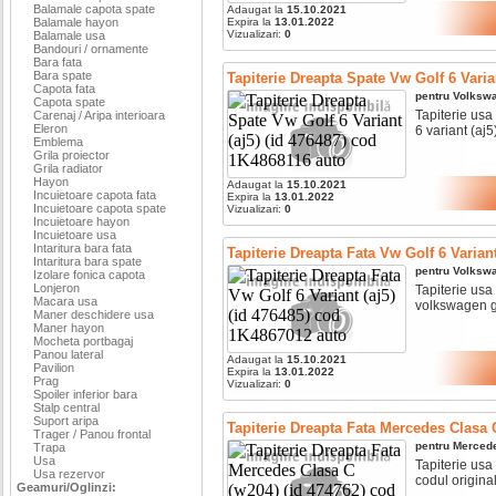
Balamale capota spate
Adaugat la
15.10.2021
Balamale hayon
Expira la
13.01.2022
Vizualizari:
0
Balamale usa
Bandouri / ornamente
Bara fata
Bara spate
Tapiterie Dreapta Spate Vw Golf 6 Varia
Capota fata
pentru
Volksw
Capota spate
Tapiterie usa
Carenaj / Aripa interioara
Eleron
6 variant (aj5) 
Emblema
Grila proiector
Grila radiator
Hayon
Adaugat la
15.10.2021
Incuietoare capota fata
Expira la
13.01.2022
Incuietoare capota spate
Vizualizari:
0
Incuietoare hayon
Incuietoare usa
Intaritura bara fata
Tapiterie Dreapta Fata Vw Golf 6 Varian
Intaritura bara spate
pentru
Volksw
Izolare fonica capota
Lonjeron
Tapiterie usa
Macara usa
volkswagen go
Maner deschidere usa
Maner hayon
Mocheta portbagaj
Panou lateral
Adaugat la
15.10.2021
Pavilion
Expira la
13.01.2022
Prag
Vizualizari:
0
Spoiler inferior bara
Stalp central
Suport aripa
Tapiterie Dreapta Fata Mercedes Clasa 
Trager / Panou frontal
pentru
Merced
Trapa
Usa
Tapiterie usa 
Usa rezervor
codul original
Geamuri/Oglinzi: