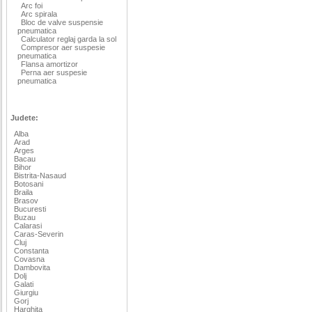
Arc foi
Arc spirala
Bloc de valve suspensie
pneumatica
Calculator reglaj garda la sol
Compresor aer suspesie
pneumatica
Flansa amortizor
Perna aer suspesie
pneumatica
Judete:
Alba
Arad
Arges
Bacau
Bihor
Bistrita-Nasaud
Botosani
Braila
Brasov
Bucuresti
Buzau
Calarasi
Caras-Severin
Cluj
Constanta
Covasna
Dambovita
Dolj
Galati
Giurgiu
Gorj
Harghita