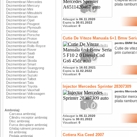
Dezmembrari Mercedes
plata ramburs 
Dezmembrari Mercury
Dezmembrari Mini
Dezmembrari Mitsubishi
Dezmembrari Nissan
Adaugat la
06.11.2020
Dezmembrari Opel
Expira la
30.01.2022
Dezmembrari Peugeot
Vizualizari:
0
Dezmembrari Plymouth
Dezmembrari Pontiac
Dezmembrari Porsche
Cutie De Viteze Manuala 6+1 Bmw Seria
Dezmembrari Proton
Dezmembrari Renault
pentru
BMW
Se
Dezmembrari Rolls-Royce
Cutie de vite
Dezmembrari Rover
prin curierat r
Dezmembrari Saab
Dezmembrari Seat
Dezmembrari Skoda
Dezmembrari Smart
Adaugat la
16.02.2021
Dezmembrari Ssangyong
Expira la
11.02.2022
Dezmembrari Subaru
Vizualizari:
0
Dezmembrari Suzuki
Dezmembrari Talbot
Dezmembrari Tata
Injector Mercedes Sprinter 28307309
Dezmembrari Toyota
Dezmembrari Vauxhall
pentru
Merced
Dezmembrari Volkswagen
Injector merc
Dezmembrari Volvo
plata ramburs 
Ambreiaj:
Carcasa ambreiaj
Adaugat la
06.11.2020
Cilindru receptor ambreiaj
Expira la
30.01.2022
Disc ambreiaj
Vizualizari:
0
Furca decuplare ambreiaj
Ghidaj rulment presiune
Kit ambreiaj
Cotiera Kia Ceed 2007
Pedala ambreiaj