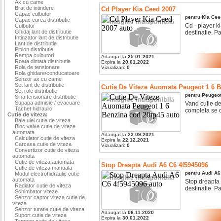
Ax cu came
Brat de intindere
Cd Player Kia Ceed 2007
Capac culbutor
pentru
Kia
Cee
Capac curea distributie
Cd - player ki
Culbutor
Ghidaj lant de distributie
destinatie. Pa
Intinzator lant de distributie
Lant de distributie
Pinion distributie
Rampa culbutori
Adaugat la
25.01.2021
Roata dintata distributie
Expira la
20.01.2022
Rola de tensionare
Vizualizari:
0
Rola ghidare/conducatoare
Senzor ax cu came
Set lant de distributie
Cutie De Viteze Auomata Peugeot 1 6 B
Set role distributie
pentru
Peugeo
Sina tensionare distributie
Supapa admisie / evacuare
Vand cutie de
Tachet hidraulic
completa se of
Cutie de viteza:
Baie ulei cutie de viteza
Bloc valve cutie de viteze
automata
Adaugat la
23.09.2021
Calculator cutie de viteza
Expira la
22.12.2021
Carcasa cutie de viteza
Vizualizari:
0
Convertizor cutie de viteza
automata
Cutie de viteza automata
Stop Dreapta Audi A6 C6 4f5945096
Cutie de viteza manuala
pentru
Audi
A6
Modul electrohidraulic cutie
automata
Stop dreapta 
Radiator cutie de viteza
destinatie. Pa
Schimbator viteze
Senzor captor viteza cutie de
viteza
Senzor turatie cutie de viteza
Adaugat la
06.11.2020
Suport cutie de viteza
Expira la
30.01.2022
Tampon cutie de viteza