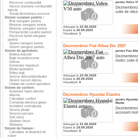
pentru
Volvo
V
Rezervor combustibil
Senzor presiune combustibil
Dezmembrez vo
injectie
cutie de viteze
Sonda litrometrica rezervor
Sistem curatare parbriz :
Brat stergator parbriz
Motoras stergator luneta
Adaugat la
22.06.2020
Motoras stergator parbriz
Expira la
20.09.2020
Pompa lichid curatire parbriz
Vizualizari:
1
Rezervor lichid stergator
parbriz
Sistem stergere luneta
Dezmembrez Fiat Albea Din 2007
Sistem stergere parbriz
Sistem de aprindere:
pentru
Fiat
Alb
Bobina inductie
Dezmembrez fi
Bujie incandescenta
motor, cutie de
Delcou
Generator impulsuri
Modul aprindere
Releu bujii
Adaugat la
22.06.2020
Senzor delcou/distribuitor
Expira la
20.09.2020
Sistem vacum delcou
Vizualizari:
0
Unitate de control aprindere
Sistem de confort:
Actionare haion electric
Dezmembrez Hyundai Elantra
Alarma
Calculator confort
pentru
Hyunda
Comanda electrica geam
Munte
Inchidere centralizata
Dezmembrez h
Senzor ploaie
accesorii moto
Senzori parcare
Soft close
Spalator faruri
Adaugat la
21.06.2020
Webasto
Expira la
19.09.2020
Sistem de franare :
Vizualizari:
0
Calculator al dinamicii de
rulare