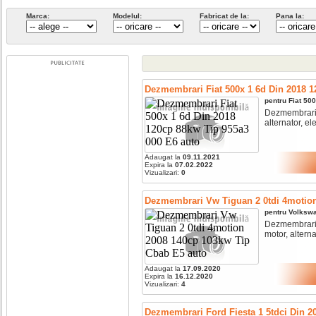
Marca:
Modelul:
Fabricat de la:
Pana la:
Dezmembrari Fiat 500x 1 6d Din 2018 1
pentru
Fiat
50
Dezmembrari fi
alternator, ele
Adaugat la
09.11.2021
Expira la
07.02.2022
Vizualizari:
0
Dezmembrari Vw Tiguan 2 0tdi 4motio
pentru
Volksw
Dezmembrari v
motor, alternat
Adaugat la
17.09.2020
Expira la
16.12.2020
Vizualizari:
4
Dezmembrari Ford Fiesta 1 5tdci Din 2