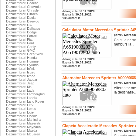
Dezmembrari Cadillac
Dezmembrari Chevrolet
Dezmembrari Chrysler
Adaugat la
06.11.2020
Dezmembrari Citroen
Expira la
30.01.2022
Dezmembrari Dacia
Vizualizari:
0
Dezmembrari Daewoo
Dezmembrari DAF
Dezmembrari Daihatsu
Calculator Motor Mercedes Sprinter A
Dezmembrari Dodge
pentru
Merced
Dezmembrari Ferrari
Dezmembrari Fiat
Calculator mo
Dezmembrari Ford
ramburs la...
Dezmembrari Geely
Dezmembrari GMC
Dezmembrari Great Wall
Dezmembrari Honda
Adaugat la
06.11.2020
Dezmembrari Hummer
Expira la
30.01.2022
Dezmembrari Hyundai
Vizualizari:
0
Dezmembrari Infiniti
Dezmembrari Isuzu
Dezmembrari Iveco
Alternator Mercedes Sprinter A0009068
Dezmembrari Jaguar
pentru
Merced
Dezmembrari Jeep
Dezmembrari Kia
Alternator me
Dezmembrari Lada
la destinatie...
Dezmembrari Lamborghini
Dezmembrari Lancia
Dezmembrari Land Rover
Dezmembrari LDV
Adaugat la
06.11.2020
Dezmembrari Lexus
Expira la
30.01.2022
Dezmembrari Ligier
Vizualizari:
0
Dezmembrari Lincoln
Dezmembrari Mahindra
Dezmembrari Maserati
Clapeta Acceleratie Mercedes Sprinter
Dezmembrari Maybach
Dezmembrari Mazda
pentru
Merced
Dezmembrari McLaren
Clapeta accel