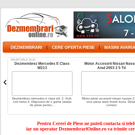
DEZMEMBRARI
|
CERE OFERTA PIESE
|
MASINI AVARI
ft
Dezmembrez Mercedes E Class
Motor Accesorii Nissan Nava
W213
Anul 2003 2 5 Td
Dezmembrez mercedes e class w3, 2. 0cdi,
Motor piese accesorii nissan navara 2
cod motor 4. Dispunem de o gama variata
orce piesa stare foarte buna. Detali
de piese pentru...
contact
Pentru Cereri de Piese ne puteti contacta si telef
iar un operator DezmembrariOnline.ro va trimite cer