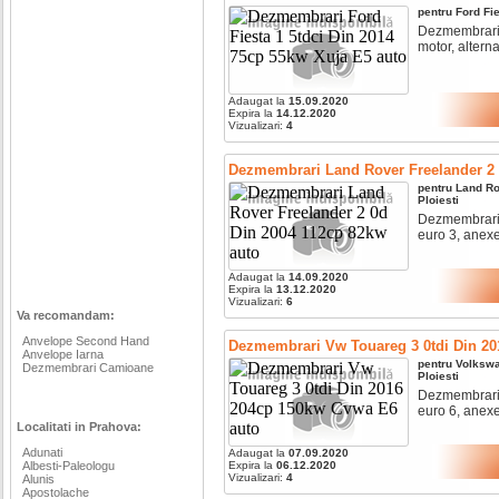
pentru
Ford
Fi
Dezmembrari fo
motor, alternat
Adaugat la
15.09.2020
Expira la
14.12.2020
Vizualizari:
4
Dezmembrari Land Rover Freelander 2 
pentru
Land Ro
Ploiesti
Dezmembrari l
euro 3, anexe 
Adaugat la
14.09.2020
Expira la
13.12.2020
Vizualizari:
6
Va recomandam:
Anvelope Second Hand
Dezmembrari Vw Touareg 3 0tdi Din 2
Anvelope Iarna
pentru
Volksw
Dezmembrari Camioane
Ploiesti
Dezmembrari v
euro 6, anexe 
Localitati in Prahova:
Adunati
Adaugat la
07.09.2020
Albesti-Paleologu
Expira la
06.12.2020
Vizualizari:
4
Alunis
Apostolache