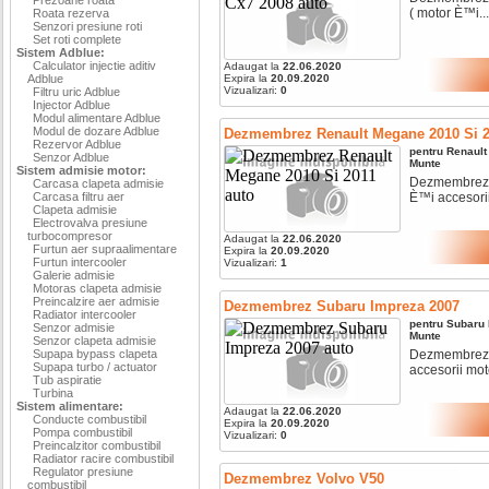
( motor È™i...
Roata rezerva
Senzori presiune roti
Set roti complete
Sistem Adblue:
Calculator injectie aditiv
Adaugat la
22.06.2020
Adblue
Expira la
20.09.2020
Vizualizari:
0
Filtru uric Adblue
Injector Adblue
Modul alimentare Adblue
Modul de dozare Adblue
Dezmembrez Renault Megane 2010 Si 2
Rezervor Adblue
pentru
Renault
Senzor Adblue
Munte
Sistem admisie motor:
Dezmembrez re
Carcasa clapeta admisie
Carcasa filtru aer
È™i accesorii.
Clapeta admisie
Electrovalva presiune
turbocompresor
Adaugat la
22.06.2020
Furtun aer supraalimentare
Expira la
20.09.2020
Furtun intercooler
Vizualizari:
1
Galerie admisie
Motoras clapeta admisie
Preincalzire aer admisie
Dezmembrez Subaru Impreza 2007
Radiator intercooler
pentru
Subaru
Senzor admisie
Munte
Senzor clapeta admisie
Supapa bypass clapeta
Dezmembrez s
Supapa turbo / actuator
accesorii moto
Tub aspiratie
Turbina
Sistem alimentare:
Adaugat la
22.06.2020
Conducte combustibil
Expira la
20.09.2020
Pompa combustibil
Vizualizari:
0
Preincalzitor combustibil
Radiator racire combustibil
Regulator presiune
Dezmembrez Volvo V50
combustibil