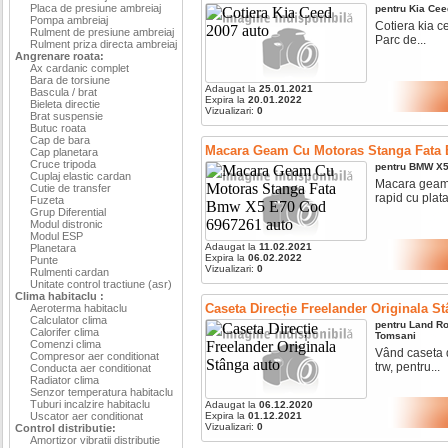
Placa de presiune ambreiaj
pentru
Kia
Cee
Pompa ambreiaj
Cotiera kia ce
Rulment de presiune ambreiaj
Parc de...
Rulment priza directa ambreiaj
Angrenare roata:
Ax cardanic complet
Bara de torsiune
Adaugat la
25.01.2021
Bascula / brat
Expira la
20.01.2022
Bieleta directie
Vizualizari:
0
Brat suspensie
Butuc roata
Cap de bara
Macara Geam Cu Motoras Stanga Fata
Cap planetara
Cruce tripoda
pentru
BMW
X
Cuplaj elastic cardan
Macara geam c
Cutie de transfer
rapid cu plata
Fuzeta
Grup Diferential
Modul distronic
Modul ESP
Adaugat la
11.02.2021
Planetara
Expira la
06.02.2022
Punte
Vizualizari:
0
Rulmenti cardan
Unitate control tractiune (asr)
Clima habitaclu :
Caseta Direcție Freelander Originala S
Aeroterma habitaclu
Calculator clima
pentru
Land Ro
Calorifer clima
Tomsani
Comenzi clima
Vând caseta d
Compresor aer conditionat
trw, pentru...
Conducta aer conditionat
Radiator clima
Senzor temperatura habitaclu
Tuburi incalzire habitaclu
Adaugat la
06.12.2020
Uscator aer conditionat
Expira la
01.12.2021
Vizualizari:
0
Control distributie:
Amortizor vibratii distributie