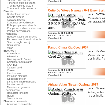
Vizualizari:
0
Timonerie cutie de viteza
Tren fix cutie de viteza
Tren mobil cutie de viteza
Cutie De Viteze Manuala 6+1 Bmw Seri
Directie :
Brat coloana directie
pentru
BMW
Se
Caseta directie
Cutie de vite
Coloana directie
curierat rapid
Conducta servodirectie
Fulie pompa servodirectie
Pompa servodirectie electrica
Pompa servodirectie
Adaugat la
25.01.2021
hidraulica
Expira la
20.01.2022
Radiator racire ulei directie
Vizualizari:
0
Rezervor ulei hidraulic directie
Senzor unghi bracaj
Spira volan
Panou Clima Kia Ceed 2007
Volan
Electrice :
pentru
Kia
Cee
Acumulator
Panou clima k
Alternator
destinatie. Pa
Bloc sigurante / relee
Calculator acumulator
CAN Bus
Ceasuri bord
Adaugat la
25.01.2021
Claxon
Expira la
20.01.2022
Electromotor
Vizualizari:
0
Instalatie electrica
Kit pornire motor
Lampa iluminare habitaclu
Airbag Volan Nissan Qashqai 2019
Lumina de citit
Maneta stergatoare/
pentru
Nissan
semnalizare
Airbag volan 
Regulator tensiune
la destinatie.
Releu
Senzor lumini
Elemente caroserie:
Acoperis escamotabil