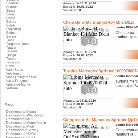
Scorteni
Adaugat la
06.11.2020
Secaria
Expira la
30.01.2022
Vizualizari:
0
Sinaia
Sirna
Slanic
Soimari
Cheie Bmw M5 Blanket 434 Mhz Dk1s
Sotrile
pentru
BMW
M
Starchiojd
Cheie bmw m5 
Stefesti
Surani
ramburs la des
Talea
Targsorul Vechi
Tataru
Teisani
Adaugat la
06.11.2020
Telega
Expira la
30.01.2022
Tinosu
Vizualizari:
0
Tomsani
Urlati
Vadu Sapat
Turbina Mercedes Sprinter 1000970007
Valcanesti
pentru
Merced
Valea Calugareasca
Valea Doftanei
Turbina merce
Valenii de Munte
destinatie. Pa
Varbilau
Adaugat la
06.11.2020
Expira la
30.01.2022
Marci:
Vizualizari:
0
Dezmembrari Acura
Dezmembrari Alfa Romeo
Dezmembrari ARO
Compresor Ac Mercedes Sprinter Qp15
Dezmembrari Aston Martin
pentru
Merced
Dezmembrari Audi
Compresor ac 
Dezmembrari Bentley
Dezmembrari BMW
ramburs la...
Dezmembrari Buick