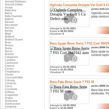
Aricestii Rahtivani
Aricestii Zeletin
Oglinda Completa Dreapta Vw Golf 5 C
Azuga
pentru
Volksw
Baba Ana
Oglinda compl
Baicoi
Balta Doamnei
plata ramburs 
Baltesti
Banesti
Barcanesti
Berceni
Adaugat la
11.02.2021
Bertea
Expira la
06.02.2022
Blejoi
Vizualizari:
0
Boldesti
Boldesti Scaeni
Brazi
Bara Spate Bmw Seria 7 F01 Cod 78419
Breaza
pentru
BMW
Se
Brebu
Bucov
Bara spate bm
Busteni
curierat rapid 
Calugareni
Campina
Carbunesti
Ceptura
Adaugat la
16.02.2021
Cerasu
Expira la
11.02.2022
Chiojdeanca
Vizualizari:
0
Ciorani
Cocorastii Misli
Colceag
Bara Fata Bmw Seria 7 F01 M
Comarnic
pentru
BMW
Se
Cornu
Cosminele
Bara fata bmw
Doftana
destinatie. Pa
Draganesti
Drajna
Dumbrava
Dumbravesti
Adaugat la
16.02.2021
Fantanele
Expira la
11.02.2022