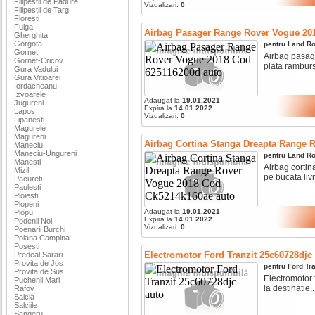
Filipestii de Padure
Vizualizari:
0
Filipestii de Targ
Floresti
Fulga
Airbag Pasager Range Rover Vogue 20
Gherghita
Gorgota
pentru
Land Ro
Gornet
Airbag pasage
Gornet-Cricov
plata ramburs 
Gura Vadului
Gura Vitioarei
Iordacheanu
Izvoarele
Adaugat la
19.01.2021
Jugureni
Expira la
14.01.2022
Lapos
Vizualizari:
0
Lipanesti
Magurele
Magureni
Airbag Cortina Stanga Dreapta Range 
Maneciu
Maneciu-Ungureni
pentru
Land Ro
Manesti
Airbag cortin
Mizil
pe bucata livr
Pacureti
Paulesti
Ploiesti
Plopeni
Adaugat la
19.01.2021
Plopu
Expira la
14.01.2022
Podenii Noi
Vizualizari:
0
Poenarii Burchi
Poiana Campina
Posesti
Electromotor Ford Tranzit 25c60728djc
Predeal Sarari
Provita de Jos
pentru
Ford
Tra
Provita de Sus
Electromotor f
Puchenii Mari
la destinatie...
Rafov
Salcia
Salciile
Sangeru