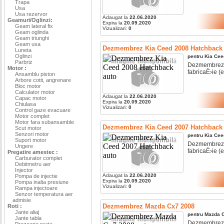
Trapa
Usa
Usa rezervor
Adaugat la
22.06.2020
Geamuri/Oglinzi:
Expira la
20.09.2020
Geam lateral fix
Vizualizari:
0
Geam oglinda
Geam triunghi
Geam usa
Dezmembrez Kia Ceed 2008 Hatchback
Luneta
Oglinzi
pentru
Kia
Cee
Parbriz
Dezmembrez ki
Motor :
fabricaÈ›ie (e4
Ansamblu piston
Arbore cotit, angrenare
Bloc motor
Calculator motor
Adaugat la
22.06.2020
Capac motor
Expira la
20.09.2020
Chiulasa
Vizualizari:
0
Control gaze evacuare
Motor complet
Motor fara subansamble
Dezmembrez Kia Ceed 2007 Hatchback
Scut motor
Senzori motor
pentru
Kia
Cee
Suport motor
Dezmembrez ki
Ungere
fabricaÈ›ie (e4
Pregatire amestec :
Carburator complet
Debitmetru aer
Injector
Adaugat la
22.06.2020
Pompa de injectie
Expira la
20.09.2020
Pompa inalta presiune
Vizualizari:
0
Rampa injectoare
Senzor temperatura aer
admisie
Dezmembrez Mazda Cx7 2008
Roti :
Jante aliaj
pentru
Mazda
Jante tabla
Dezmembrez ma
Prezoane roata