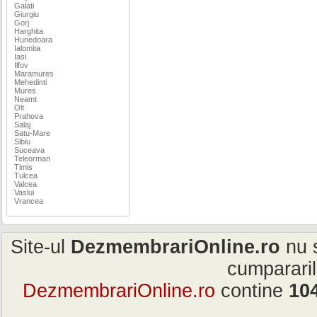
Galati
Giurgiu
Gorj
Harghita
Hunedoara
Ialomita
Iasi
Ilfov
Maramures
Mehedinti
Mures
Neamt
Olt
Prahova
Salaj
Satu-Mare
Sibiu
Suceava
Teleorman
Timis
Tulcea
Valcea
Vaslui
Vrancea
Site-ul
DezmembrariOnline.ro
nu s
cumpararil
DezmembrariOnline.ro
contine
10