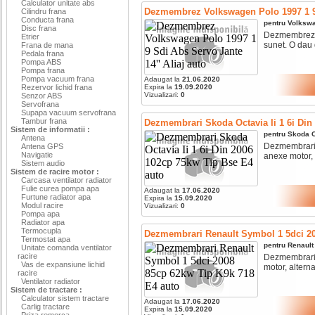
Calculator unitate abs
Dezmembrez Volkswagen Polo 1997 1 9 S
Cilindru frana
Conducta frana
pentru
Volksw
Disc frana
Dezmembrez Vo
Etrier
sunet. O dau 
Frana de mana
Pedala frana
Pompa ABS
Pompa frana
Pompa vacuum frana
Adaugat la
21.06.2020
Rezervor lichid frana
Expira la
19.09.2020
Vizualizari:
0
Senzor ABS
Servofrana
Supapa vacuum servofrana
Tambur frana
Dezmembrari Skoda Octavia Ii 1 6i Din
Sistem de informatii :
pentru
Skoda
O
Antena
Dezmembrari s
Antena GPS
Navigatie
anexe motor, a
Sistem audio
Sistem de racire motor :
Carcasa ventilator radiator
Fulie curea pompa apa
Adaugat la
17.06.2020
Furtune radiator apa
Expira la
15.09.2020
Modul racire
Vizualizari:
0
Pompa apa
Radiator apa
Termocupla
Dezmembrari Renault Symbol 1 5dci 20
Termostat apa
pentru
Renault
Unitate comanda ventilator
racire
Dezmembrari r
Vas de expansiune lichid
motor, alternat
racire
Ventilator radiator
Sistem de tractare :
Calculator sistem tractare
Adaugat la
17.06.2020
Carlig tractare
Expira la
15.09.2020
Priza remorca