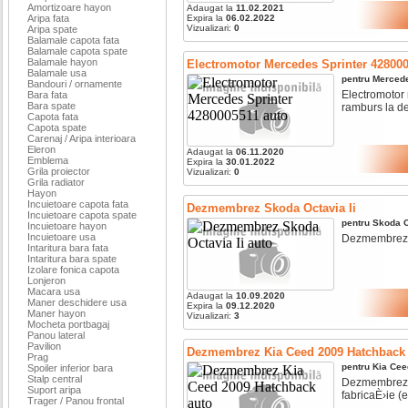
Amortizoare hayon
Adaugat la
11.02.2021
Aripa fata
Expira la
06.02.2022
Vizualizari:
0
Aripa spate
Balamale capota fata
Balamale capota spate
Balamale hayon
Electromotor Mercedes Sprinter 42800
Balamale usa
pentru
Merced
Bandouri / ornamente
Electromotor 
Bara fata
Bara spate
ramburs la des
Capota fata
Capota spate
Carenaj / Aripa interioara
Eleron
Adaugat la
06.11.2020
Emblema
Expira la
30.01.2022
Grila proiector
Vizualizari:
0
Grila radiator
Hayon
Incuietoare capota fata
Dezmembrez Skoda Octavia Ii
Incuietoare capota spate
pentru
Skoda
O
Incuietoare hayon
Incuietoare usa
Dezmembrez sk
Intaritura bara fata
Intaritura bara spate
Izolare fonica capota
Lonjeron
Macara usa
Adaugat la
10.09.2020
Maner deschidere usa
Expira la
09.12.2020
Maner hayon
Vizualizari:
3
Mocheta portbagaj
Panou lateral
Pavilion
Dezmembrez Kia Ceed 2009 Hatchback
Prag
pentru
Kia
Cee
Spoiler inferior bara
Stalp central
Dezmembrez ki
Suport aripa
fabricaÈ›ie (e4
Trager / Panou frontal