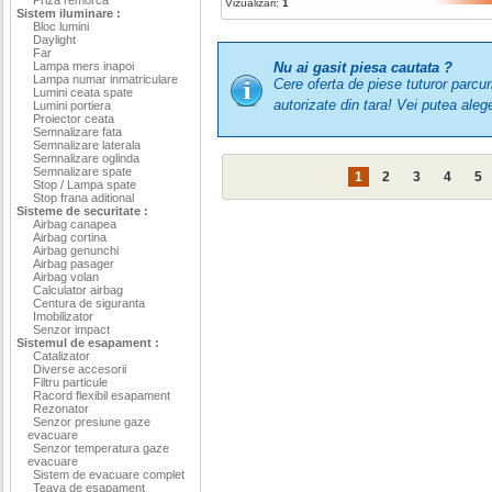
Vizualizari:
1
Sistem iluminare :
Bloc lumini
Daylight
Far
Lampa mers inapoi
Nu ai gasit piesa cautata ?
Lampa numar inmatriculare
Cere oferta de piese tuturor parcu
Lumini ceata spate
autorizate din tara! Vei putea a
Lumini portiera
Proiector ceata
Semnalizare fata
Semnalizare laterala
Semnalizare oglinda
Semnalizare spate
1
2
3
4
5
Stop / Lampa spate
Stop frana aditional
Sisteme de securitate :
Airbag canapea
Airbag cortina
Airbag genunchi
Airbag pasager
Airbag volan
Calculator airbag
Centura de siguranta
Imobilizator
Senzor impact
Sistemul de esapament :
Catalizator
Diverse accesorii
Filtru particule
Racord flexibil esapament
Rezonator
Senzor presiune gaze
evacuare
Senzor temperatura gaze
evacuare
Sistem de evacuare complet
Teava de esapament