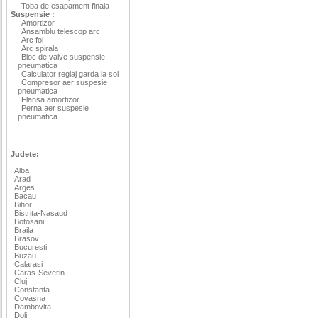
Toba de esapament finala
Suspensie :
Amortizor
Ansamblu telescop arc
Arc foi
Arc spirala
Bloc de valve suspensie
pneumatica
Calculator reglaj garda la sol
Compresor aer suspesie
pneumatica
Flansa amortizor
Perna aer suspesie
pneumatica
Judete:
Alba
Arad
Arges
Bacau
Bihor
Bistrita-Nasaud
Botosani
Braila
Brasov
Bucuresti
Buzau
Calarasi
Caras-Severin
Cluj
Constanta
Covasna
Dambovita
Dolj