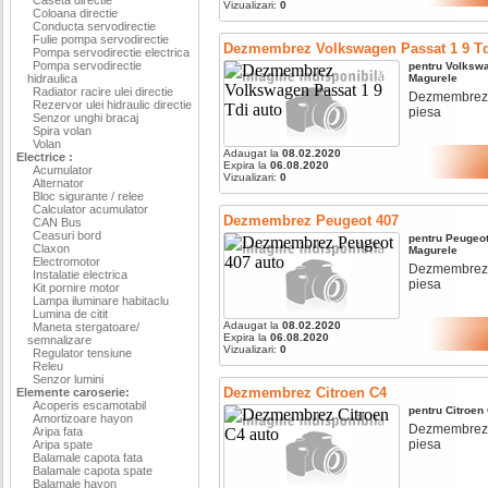
Vizualizari:
0
Coloana directie
Conducta servodirectie
Fulie pompa servodirectie
Dezmembrez Volkswagen Passat 1 9 Td
Pompa servodirectie electrica
Pompa servodirectie
pentru
Volksw
hidraulica
Magurele
Radiator racire ulei directie
Dezmembrez vo
Rezervor ulei hidraulic directie
piesa
Senzor unghi bracaj
Spira volan
Volan
Adaugat la
08.02.2020
Electrice :
Expira la
06.08.2020
Acumulator
Vizualizari:
0
Alternator
Bloc sigurante / relee
Calculator acumulator
Dezmembrez Peugeot 407
CAN Bus
Ceasuri bord
pentru
Peugeo
Claxon
Magurele
Electromotor
Dezmembrez pe
Instalatie electrica
piesa
Kit pornire motor
Lampa iluminare habitaclu
Lumina de citit
Adaugat la
08.02.2020
Maneta stergatoare/
Expira la
06.08.2020
semnalizare
Vizualizari:
0
Regulator tensiune
Releu
Senzor lumini
Dezmembrez Citroen C4
Elemente caroserie:
Acoperis escamotabil
pentru
Citroen
Amortizoare hayon
Dezmembrez ci
Aripa fata
piesa
Aripa spate
Balamale capota fata
Balamale capota spate
Balamale hayon