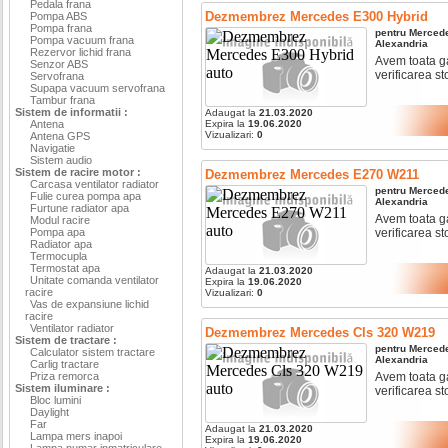
Pedala frana
Dezmembrez Mercedes E300 Hybrid
Pompa ABS
Pompa frana
pentru
Merced
Pompa vacuum frana
Alexandria
Rezervor lichid frana
Avem toata ga
Senzor ABS
verificarea sto
Servofrana
Supapa vacuum servofrana
Tambur frana
Sistem de informatii :
Adaugat la
21.03.2020
Antena
Expira la
19.06.2020
Vizualizari:
0
Antena GPS
Navigatie
Sistem audio
Sistem de racire motor :
Dezmembrez Mercedes E270 W211
Carcasa ventilator radiator
pentru
Merced
Fulie curea pompa apa
Alexandria
Furtune radiator apa
Avem toata ga
Modul racire
Pompa apa
verificarea sto
Radiator apa
Termocupla
Termostat apa
Adaugat la
21.03.2020
Unitate comanda ventilator
Expira la
19.06.2020
racire
Vizualizari:
0
Vas de expansiune lichid
racire
Ventilator radiator
Dezmembrez Mercedes Cls 320 W219
Sistem de tractare :
pentru
Merced
Calculator sistem tractare
Alexandria
Carlig tractare
Priza remorca
Avem toata ga
Sistem iluminare :
verificarea sto
Bloc lumini
Daylight
Far
Adaugat la
21.03.2020
Lampa mers inapoi
Expira la
19.06.2020
Lampa numar inmatriculare