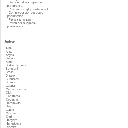
Bloc de valve suspensie
pneumatica
Calculator reglaj garda la sol
Compresor aer suspesie
pneumatica
Flansa amortizor
Perna aer suspesie
pneumatica
Judete:
Alba
Arad
Arges
Bacau
Bihor
Bistrita-Nasaud
Botosani
Braila
Brasov
Bucuresti
Buzau
Calarasi
Caras-Severin
Cluj
Constanta
Covasna
Dambovita
Dolj
Galati
Giurgiu
Gorj
Harghita
Hunedoara
Ialomita