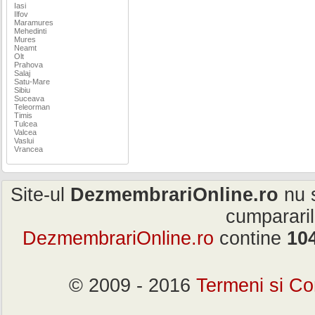
Iasi
Ilfov
Maramures
Mehedinti
Mures
Neamt
Olt
Prahova
Salaj
Satu-Mare
Sibiu
Suceava
Teleorman
Timis
Tulcea
Valcea
Vaslui
Vrancea
Site-ul
DezmembrariOnline.ro
nu s
cumpararil
DezmembrariOnline.ro
contine
10
© 2009 - 2016
Termeni si Con