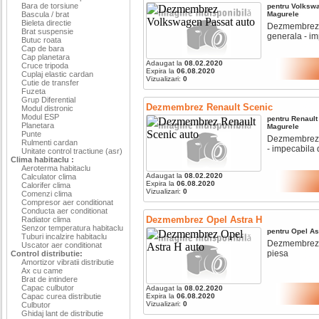
Bara de torsiune
pentru
Volksw
Bascula / brat
Magurele
Bieleta directie
Dezmembrez vo
Brat suspensie
generala - im
Butuc roata
Cap de bara
Cap planetara
Adaugat la
08.02.2020
Cruce tripoda
Expira la
06.08.2020
Cuplaj elastic cardan
Vizualizari:
0
Cutie de transfer
Fuzeta
Grup Diferential
Dezmembrez Renault Scenic
Modul distronic
Modul ESP
pentru
Renault
Planetara
Magurele
Punte
Dezmembrez re
Rulmenti cardan
- impecabila d
Unitate control tractiune (asr)
Clima habitaclu :
Aeroterma habitaclu
Adaugat la
08.02.2020
Calculator clima
Expira la
06.08.2020
Calorifer clima
Vizualizari:
0
Comenzi clima
Compresor aer conditionat
Conducta aer conditionat
Dezmembrez Opel Astra H
Radiator clima
Senzor temperatura habitaclu
pentru
Opel
As
Tuburi incalzire habitaclu
Dezmembrez op
Uscator aer conditionat
piesa
Control distributie:
Amortizor vibratii distributie
Ax cu came
Brat de intindere
Capac culbutor
Adaugat la
08.02.2020
Capac curea distributie
Expira la
06.08.2020
Vizualizari:
0
Culbutor
Ghidaj lant de distributie