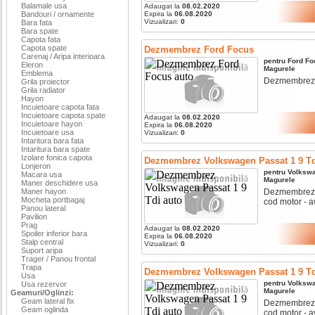
Balamale usa
Adaugat la
08.02.2020
Bandouri / ornamente
Expira la
06.08.2020
Vizualizari:
0
Bara fata
Bara spate
Capota fata
Capota spate
Dezmembrez Ford Focus
Carenaj / Aripa interioara
pentru
Ford
Fo
Eleron
Magurele
Emblema
Dezmembrez fo
Grila proiector
Grila radiator
Hayon
Incuietoare capota fata
Incuietoare capota spate
Adaugat la
08.02.2020
Incuietoare hayon
Expira la
06.08.2020
Incuietoare usa
Vizualizari:
0
Intaritura bara fata
Intaritura bara spate
Izolare fonica capota
Dezmembrez Volkswagen Passat 1 9 Td
Lonjeron
pentru
Volksw
Macara usa
Magurele
Maner deschidere usa
Maner hayon
Dezmembrez vo
Mocheta portbagaj
cod motor - a
Panou lateral
Pavilion
Prag
Adaugat la
08.02.2020
Spoiler inferior bara
Expira la
06.08.2020
Stalp central
Vizualizari:
0
Suport aripa
Trager / Panou frontal
Trapa
Dezmembrez Volkswagen Passat 1 9 Td
Usa
pentru
Volksw
Usa rezervor
Magurele
Geamuri/Oglinzi:
Geam lateral fix
Dezmembrez vo
Geam oglinda
cod motor - av