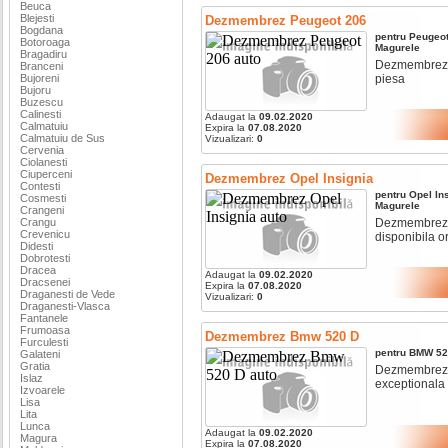
Beuca
Blejesti
Dezmembrez Peugeot 206
Bogdana
pentru
Peugeo
Botoroaga
Magurele
Bragadiru
Dezmembrez pe
Branceni
Bujoreni
piesa
Bujoru
Buzescu
Calinesti
Adaugat la
09.02.2020
Calmatuiu
Expira la
07.08.2020
Calmatuiu de Sus
Vizualizari:
0
Cervenia
Ciolanesti
Ciuperceni
Dezmembrez Opel Insignia
Contesti
pentru
Opel
In
Cosmesti
Magurele
Crangeni
Crangu
Dezmembrez op
Crevenicu
disponibila o
Didesti
Dobrotesti
Dracea
Adaugat la
09.02.2020
Dracsenei
Expira la
07.08.2020
Draganesti de Vede
Vizualizari:
0
Draganesti-Vlasca
Fantanele
Frumoasa
Dezmembrez Bmw 520 D
Furculesti
pentru
BMW
52
Galateni
Gratia
Dezmembrez bm
Islaz
exceptionala d
Izvoarele
Lisa
Lita
Lunca
Adaugat la
09.02.2020
Magura
Expira la
07.08.2020