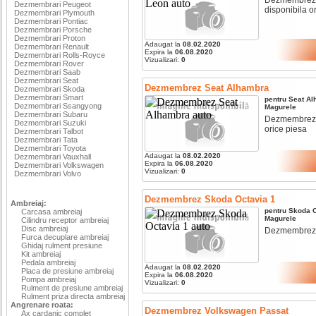
Dezmembrari Peugeot
disponibila o
Dezmembrari Plymouth
Dezmembrari Pontiac
Dezmembrari Porsche
Dezmembrari Proton
Adaugat la
08.02.2020
Dezmembrari Renault
Expira la
06.08.2020
Dezmembrari Rolls-Royce
Vizualizari:
0
Dezmembrari Rover
Dezmembrari Saab
Dezmembrari Seat
Dezmembrez Seat Alhambra
Dezmembrari Skoda
Dezmembrari Smart
pentru
Seat
Al
Dezmembrari Ssangyong
Magurele
Dezmembrari Subaru
Dezmembrez se
Dezmembrari Suzuki
orice piesa
Dezmembrari Talbot
Dezmembrari Tata
Dezmembrari Toyota
Adaugat la
08.02.2020
Dezmembrari Vauxhall
Expira la
06.08.2020
Dezmembrari Volkswagen
Vizualizari:
0
Dezmembrari Volvo
Dezmembrez Skoda Octavia 1
Ambreiaj:
pentru
Skoda
O
Carcasa ambreiaj
Magurele
Cilindru receptor ambreiaj
Disc ambreiaj
Dezmembrez sk
Furca decuplare ambreiaj
Ghidaj rulment presiune
Kit ambreiaj
Pedala ambreiaj
Adaugat la
08.02.2020
Placa de presiune ambreiaj
Expira la
06.08.2020
Pompa ambreiaj
Vizualizari:
0
Rulment de presiune ambreiaj
Rulment priza directa ambreiaj
Angrenare roata:
Dezmembrez Volkswagen Passat
Ax cardanic complet