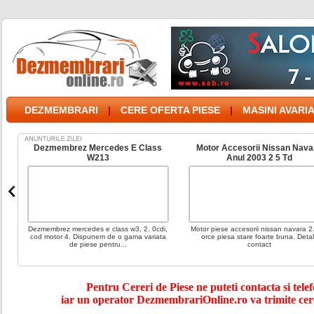
DEZMEMBRARI
|
CERE OFERTA PIESE
|
MASINI AVARI
rcedes E Class
Motor Accesorii Nissan Navara
Stop / Lampa
13
Anul 2003 2 5 Td
Golf Sportsva
e class w3, 2. 0cdi,
Motor piese accesorii nissan navara 2. 5td
STOP STANGA V
m de o gama variata
orce piesa stare foarte buna. Detalii
Comercializam pie
pentru...
contact
din dez
Pentru Cereri de Piese ne puteti contacta si telef
iar un operator DezmembrariOnline.ro va trimite cer