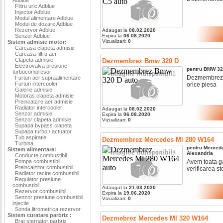
Filtru uric Adblue
Injector Adblue
Modul alimentare Adblue
Modul de dozare Adblue
Rezervor Adblue
Adaugat la
08.02.2020
Senzor Adblue
Expira la
06.08.2020
Vizualizari:
0
Sistem admisie motor:
Carcasa clapeta admisie
Carcasa filtru aer
Clapeta admisie
Dezmembrez Bmw 320 D
Electrovalva presiune
pentru
BMW
32
turbocompresor
Dezmembrez bm
Furtun aer supraalimentare
Furtun intercooler
orice piesa
Galerie admisie
Motoras clapeta admisie
Preincalzire aer admisie
Radiator intercooler
Adaugat la
08.02.2020
Senzor admisie
Expira la
06.08.2020
Senzor clapeta admisie
Vizualizari:
0
Supapa bypass clapeta
Supapa turbo / actuator
Tub aspiratie
Dezmembrez Mercedes Ml 280 W164
Turbina
pentru
Merced
Sistem alimentare:
Alexandria
Conducte combustibil
Pompa combustibil
Avem toata ga
Preincalzitor combustibil
verificarea sto
Radiator racire combustibil
Regulator presiune
combustibil
Adaugat la
21.03.2020
Rezervor combustibil
Expira la
19.06.2020
Senzor presiune combustibil
Vizualizari:
0
injectie
Sonda litrometrica rezervor
Sistem curatare parbriz :
Dezmebrez Mercedes Ml 320 W164
Brat stergator parbriz