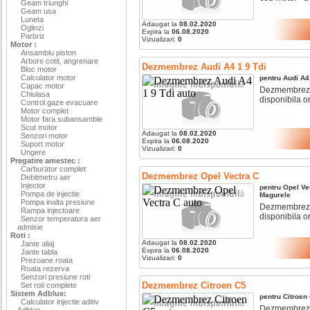
Geam triunghi
Geam usa
Luneta
Adaugat la
08.02.2020
Oglinzi
Expira la
06.08.2020
Parbriz
Vizualizari:
0
Motor :
Ansamblu piston
Arbore cotit, angrenare
Dezmembrez Audi A4 1 9 Tdi
Bloc motor
Calculator motor
pentru
Audi
A4
Capac motor
Dezmembrez au
Chiulasa
disponibila o
Control gaze evacuare
Motor complet
Motor fara subansamble
Scut motor
Adaugat la
08.02.2020
Senzori motor
Expira la
06.08.2020
Suport motor
Vizualizari:
0
Ungere
Pregatire amestec :
Carburator complet
Dezmembrez Opel Vectra C
Debitmetru aer
Injector
pentru
Opel
Ve
Pompa de injectie
Magurele
Pompa inalta presiune
Dezmembrez op
Rampa injectoare
disponibila o
Senzor temperatura aer
admisie
Roti :
Adaugat la
08.02.2020
Jante aliaj
Expira la
06.08.2020
Jante tabla
Vizualizari:
0
Prezoane roata
Roata rezerva
Senzori presiune roti
Dezmembrez Citroen C5
Set roti complete
Sistem Adblue:
pentru
Citroen
Calculator injectie aditiv
Dezmembrez ci
Adblue