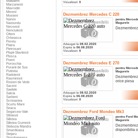
Maldaeni
Vizualizari:
0
Marzanesti
Mavrodin
Mereni
Dezmembrez Mercedes C 220
Mosteni
Nanov
pentru
Merced
Nasturelu
Magurele
Necsesti
Dezmembrez me
Nenciulesti
Olteni
Orbeasca
Peretu
Adaugat la
08.02.2020
Piatra
Expira la
06.08.2020
Pietrosani
Vizualizari:
0
Plopii-Slavitesti
Plosca
Poeni
Dezmembrez Mercedes E 270
Poroschia
Puranii de Sus
pentru
Merced
Putineiu
Magurele
Radoiesti
Dezmembrez me
Rasmiresti
orice piesa
Rosiori de Vede
Saceni
Saelele
Adaugat la
08.02.2020
Salcia
Expira la
06.08.2020
Sarbeni
Vizualizari:
0
Scrioastea
Scurtu Mare
Seaca
Dezmembrez Ford Mondeo Mk3
Segarcea-Vale
Sfintesti
pentru
Ford
Mo
Silistea
Magurele
Silistea Gumesti
Dezmembrez fo
Slobozia Mandra
disponibilia o
Smardioasa
Stejaru
Storobaneasa