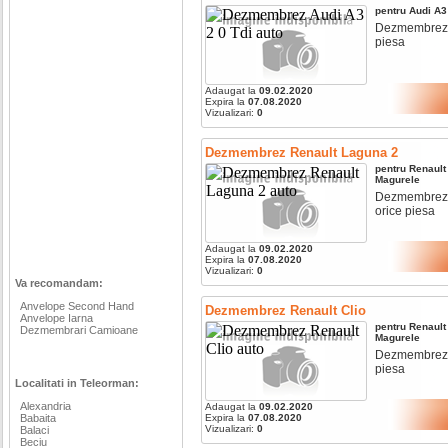
pentru
Audi
A3
Dezmembrez au
piesa
Adaugat la
09.02.2020
Expira la
07.08.2020
Vizualizari:
0
Dezmembrez Renault Laguna 2
pentru
Renault
Magurele
Dezmembrez re
orice piesa
Adaugat la
09.02.2020
Expira la
07.08.2020
Vizualizari:
0
Va recomandam:
Anvelope Second Hand
Dezmembrez Renault Clio
Anvelope Iarna
pentru
Renault
Dezmembrari Camioane
Magurele
Dezmembrez re
piesa
Localitati in Teleorman:
Alexandria
Adaugat la
09.02.2020
Babaita
Expira la
07.08.2020
Vizualizari:
0
Balaci
Beciu