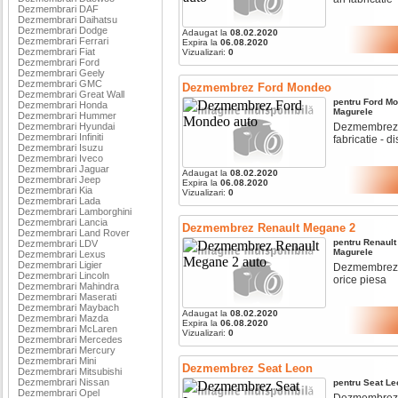
Dezmembrari DAF
Dezmembrari Daihatsu
Dezmembrari Dodge
Adaugat la
08.02.2020
Dezmembrari Ferrari
Expira la
06.08.2020
Dezmembrari Fiat
Vizualizari:
0
Dezmembrari Ford
Dezmembrari Geely
Dezmembrari GMC
Dezmembrez Ford Mondeo
Dezmembrari Great Wall
pentru
Ford
Mo
Dezmembrari Honda
Magurele
Dezmembrari Hummer
Dezmembrari Hyundai
Dezmembrez fo
Dezmembrari Infiniti
fabricatie - di
Dezmembrari Isuzu
Dezmembrari Iveco
Dezmembrari Jaguar
Adaugat la
08.02.2020
Dezmembrari Jeep
Expira la
06.08.2020
Dezmembrari Kia
Vizualizari:
0
Dezmembrari Lada
Dezmembrari Lamborghini
Dezmembrari Lancia
Dezmembrez Renault Megane 2
Dezmembrari Land Rover
pentru
Renault
Dezmembrari LDV
Magurele
Dezmembrari Lexus
Dezmembrari Ligier
Dezmembrez re
Dezmembrari Lincoln
orice piesa
Dezmembrari Mahindra
Dezmembrari Maserati
Dezmembrari Maybach
Adaugat la
08.02.2020
Dezmembrari Mazda
Expira la
06.08.2020
Dezmembrari McLaren
Vizualizari:
0
Dezmembrari Mercedes
Dezmembrari Mercury
Dezmembrari Mini
Dezmembrez Seat Leon
Dezmembrari Mitsubishi
Dezmembrari Nissan
pentru
Seat
Le
Dezmembrari Opel
Dezmembrez sea