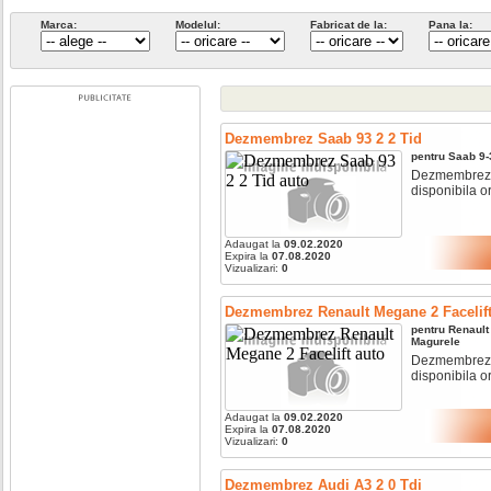
Marca:
Modelul:
Fabricat de la:
Pana la:
Dezmembrez Saab 93 2 2 Tid
pentru
Saab
9-
Dezmembrez sa
disponibila o
Adaugat la
09.02.2020
Expira la
07.08.2020
Vizualizari:
0
Dezmembrez Renault Megane 2 Facelif
pentru
Renault
Magurele
Dezmembrez re
disponibila o
Adaugat la
09.02.2020
Expira la
07.08.2020
Vizualizari:
0
Dezmembrez Audi A3 2 0 Tdi