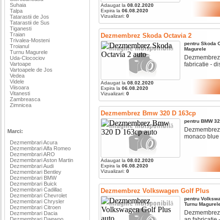
Suhaia
Adaugat la
08.02.2020
Talpa
Expira la
06.08.2020
Vizualizari:
0
Tatarastii de Jos
Tatarastii de Sus
Tiganesti
Traian
Dezmembrez Skoda Octavia 2
Trivalea-Mosteni
pentru
Skoda
O
Troianul
Magurele
Turnu Magurele
Dezmembrez sk
Uda-Clocociov
Vartoape
fabricatie - di
Vartoapele de Jos
Vedea
Videle
Adaugat la
08.02.2020
Viisoara
Expira la
06.08.2020
Vitanesti
Vizualizari:
0
Zambreasca
Zimnicea
Dezmembrez Bmw 320 D 163cp
pentru
BMW
32
Dezmembrez bm
Marci:
monaco blue m
Dezmembrari Acura
Dezmembrari Alfa Romeo
Dezmembrari ARO
Dezmembrari Aston Martin
Adaugat la
08.02.2020
Dezmembrari Audi
Expira la
06.08.2020
Vizualizari:
0
Dezmembrari Bentley
Dezmembrari BMW
Dezmembrari Buick
Dezmembrari Cadillac
Dezmembrez Volkswagen Golf Plus
Dezmembrari Chevrolet
pentru
Volksw
Dezmembrari Chrysler
Turnu Magurel
Dezmembrari Citroen
Dezmembrez vo
Dezmembrari Dacia
Dezmembrari Daewoo
an fabricatie -