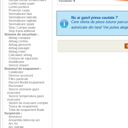
Vizualizari:
0
Lumini ceata spate
Lumini portiera
Proiector ceata
Semnalizare fata
Semnalizare laterala
Nu ai gasit piesa cautata ?
Semnalizare oglinda
Cere oferta de piese tuturor parcu
Semnalizare spate
autorizate din tara! Vei putea a
Stop / Lampa spate
Stop frana aditional
Sisteme de securitate :
Airbag canapea
Airbag cortina
Airbag genunchi
Airbag pasager
Airbag volan
Calculator airbag
Centura de siguranta
Imobilizator
Senzor impact
Sistemul de esapament :
Catalizator
Diverse accesorii
Filtru particule
Racord flexibil esapament
Rezonator
Senzor presiune gaze
evacuare
Senzor temperatura gaze
evacuare
Sistem de evacuare complet
Teava de esapament
Toba de esapament finala
Suspensie :
Amortizor
Ansamblu telescop arc
Arc foi
Arc spirala