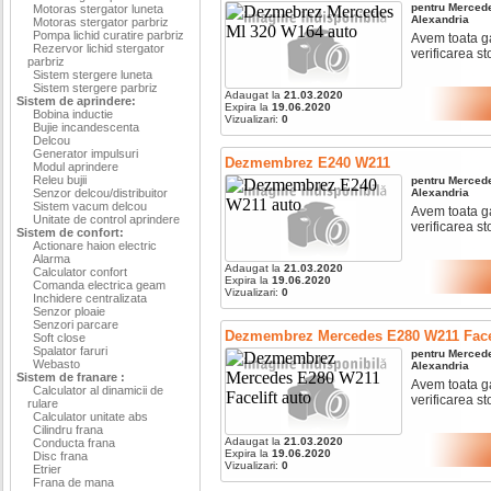
pentru
Merced
Motoras stergator luneta
Alexandria
Motoras stergator parbriz
Pompa lichid curatire parbriz
Avem toata ga
Rezervor lichid stergator
verificarea sto
parbriz
Sistem stergere luneta
Sistem stergere parbriz
Adaugat la
21.03.2020
Sistem de aprindere:
Expira la
19.06.2020
Bobina inductie
Vizualizari:
0
Bujie incandescenta
Delcou
Generator impulsuri
Dezmembrez E240 W211
Modul aprindere
Releu bujii
pentru
Merced
Senzor delcou/distribuitor
Alexandria
Sistem vacum delcou
Avem toata ga
Unitate de control aprindere
verificarea sto
Sistem de confort:
Actionare haion electric
Alarma
Adaugat la
21.03.2020
Calculator confort
Expira la
19.06.2020
Comanda electrica geam
Vizualizari:
0
Inchidere centralizata
Senzor ploaie
Senzori parcare
Dezmembrez Mercedes E280 W211 Facel
Soft close
Spalator faruri
pentru
Merced
Webasto
Alexandria
Sistem de franare :
Avem toata ga
Calculator al dinamicii de
verificarea sto
rulare
Calculator unitate abs
Cilindru frana
Adaugat la
21.03.2020
Conducta frana
Expira la
19.06.2020
Disc frana
Vizualizari:
0
Etrier
Frana de mana