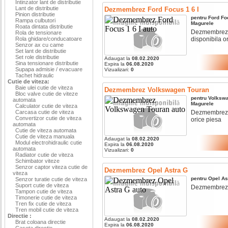
Intinzator lant de distributie
Lant de distributie
Dezmembrez Ford Focus 1 6 I
Pinion distributie
pentru
Ford
Fo
Rampa culbutori
Magurele
Roata dintata distributie
Dezmembrez fo
Rola de tensionare
Rola ghidare/conducatoare
disponibila o
Senzor ax cu came
Set lant de distributie
Set role distributie
Adaugat la
08.02.2020
Sina tensionare distributie
Expira la
06.08.2020
Supapa admisie / evacuare
Vizualizari:
0
Tachet hidraulic
Cutie de viteza:
Baie ulei cutie de viteza
Dezmembrez Volkswagen Touran
Bloc valve cutie de viteze
pentru
Volksw
automata
Magurele
Calculator cutie de viteza
Carcasa cutie de viteza
Dezmembrez vo
Convertizor cutie de viteza
orice piesa
automata
Cutie de viteza automata
Cutie de viteza manuala
Adaugat la
08.02.2020
Modul electrohidraulic cutie
Expira la
06.08.2020
automata
Vizualizari:
0
Radiator cutie de viteza
Schimbator viteze
Senzor captor viteza cutie de
Dezmembrez Opel Astra G
viteza
pentru
Opel
As
Senzor turatie cutie de viteza
Suport cutie de viteza
Dezmembrez op
Tampon cutie de viteza
Timonerie cutie de viteza
Tren fix cutie de viteza
Tren mobil cutie de viteza
Directie :
Adaugat la
08.02.2020
Brat coloana directie
Expira la
06.08.2020
Caseta directie