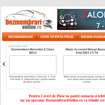
DEZMEMBRARI
|
CERE OFERTA PIESE
|
MASINI AVARI
ft
Dezmembrez Mercedes E Class
Motor Accesorii Nissan Nava
W213
Anul 2003 2 5 Td
Dezmembrez mercedes e class w3, 2. 0cdi,
Motor piese accesorii nissan navara 2
cod motor 4. Dispunem de o gama variata
orce piesa stare foarte buna. Detali
de piese pentru...
contact
Pentru Cereri de Piese ne puteti contacta si telef
iar un operator DezmembrariOnline.ro va trimite cer