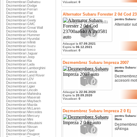
Dezmembrari Daihatsu
Vizualizari:
0
Dezmembrari Dodge
Dezmembrari Ferrari
Dezmembrari Fiat
Alternator Subaru Forester 2 0d Cod 2
Dezmembrari Ford
pentru
Subaru
Dezmembrari Geely
Dezmembrari GMC
Alternator sub
Dezmembrari Great Wall
Dezmembrari Honda
Dezmembrari Hummer
Dezmembrari Hyundai
Dezmembrari Infiniti
Adaugat la
07.09.2021
Dezmembrari Isuzu
Expira la
06.12.2021
Dezmembrari Iveco
Vizualizari:
0
Dezmembrari Jaguar
Dezmembrari Jeep
Dezmembrari Kia
Dezmembrez Subaru Impreza 2007
Dezmembrari Lada
pentru
Subaru
Dezmembrari Lamborghini
Munte
Dezmembrari Lancia
Dezmembrari Land Rover
Dezmembrez s
Dezmembrari LDV
accesorii moto
Dezmembrari Lexus
Dezmembrari Ligier
Dezmembrari Lincoln
Adaugat la
22.06.2020
Dezmembrari Mahindra
Expira la
20.09.2020
Dezmembrari Maserati
Vizualizari:
0
Dezmembrari Maybach
Dezmembrari Mazda
Dezmembrari McLaren
Dezmembrez Subaru Impreza 2 0 Ej
Dezmembrari Mercedes
Dezmembrari Mercury
pentru
Subaru
Dezmembrari Mini
Mare
Dezmembrari Mitsubishi
Dezmembrez su
Dezmembrari Nissan
stÃ¢nga
Dezmembrari Opel
Dezmembrari Peugeot