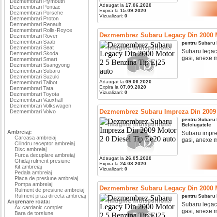
Dezmembrari Plymouth
Adaugat la
17.06.2020
Dezmembrari Pontiac
Expira la
15.09.2020
Dezmembrari Porsche
Vizualizari:
0
Dezmembrari Proton
Dezmembrari Renault
Dezmembrari Rolls-Royce
Dezmembrez Subaru Legacy Din 2000 M
Dezmembrari Rover
Dezmembrari Saab
pentru
Subaru
Dezmembrari Seat
Subaru legacy
Dezmembrari Skoda
gasi, anexe mo
Dezmembrari Smart
Dezmembrari Ssangyong
Dezmembrari Subaru
Dezmembrari Suzuki
Adaugat la
09.06.2020
Dezmembrari Talbot
Expira la
07.09.2020
Dezmembrari Tata
Vizualizari:
0
Dezmembrari Toyota
Dezmembrari Vauxhall
Dezmembrari Volkswagen
Dezmembrez Subaru Impreza Din 2009 M
Dezmembrari Volvo
pentru
Subaru
Belciugatele
Ambreiaj:
Subaru imprez
Carcasa ambreiaj
gasi, anexe mo
Cilindru receptor ambreiaj
Disc ambreiaj
Furca decuplare ambreiaj
Adaugat la
26.05.2020
Ghidaj rulment presiune
Expira la
24.08.2020
Kit ambreiaj
Vizualizari:
0
Pedala ambreiaj
Placa de presiune ambreiaj
Pompa ambreiaj
Dezmembrez Subaru Legacy Din 2000 M
Rulment de presiune ambreiaj
Rulment priza directa ambreiaj
pentru
Subaru
Angrenare roata:
Subaru legacy
Ax cardanic complet
gasi, anexe mo
Bara de torsiune