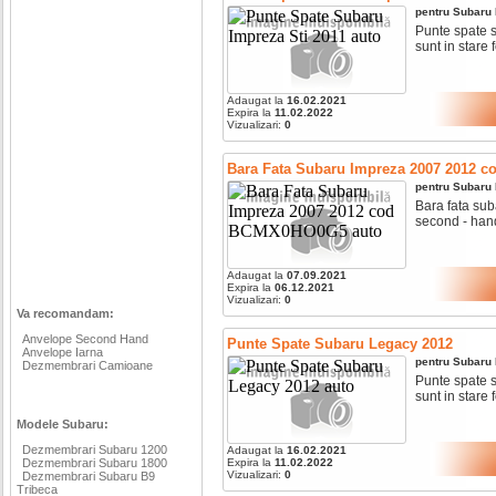
pentru
Subaru
Punte spate s
sunt in stare f
Adaugat la
16.02.2021
Expira la
11.02.2022
Vizualizari:
0
Bara Fata Subaru Impreza 2007 2012
pentru
Subaru
Bara fata sub
second - hand,
Adaugat la
07.09.2021
Expira la
06.12.2021
Vizualizari:
0
Va recomandam:
Anvelope Second Hand
Punte Spate Subaru Legacy 2012
Anvelope Iarna
pentru
Subaru
Dezmembrari Camioane
Punte spate s
sunt in stare 
Modele Subaru:
Dezmembrari Subaru 1200
Adaugat la
16.02.2021
Dezmembrari Subaru 1800
Expira la
11.02.2022
Vizualizari:
0
Dezmembrari Subaru B9
Tribeca