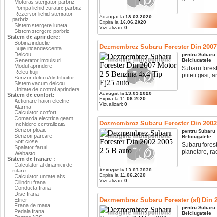
Motoras stergator parbriz
Pompa lichid curatire parbriz
Rezervor lichid stergator
Adaugat la
18.03.2020
parbriz
Expira la
16.06.2020
Sistem stergere luneta
Vizualizari:
0
Sistem stergere parbriz
Sistem de aprindere:
Bobina inductie
Dezmembrez Subaru Forester Din 2007 
Bujie incandescenta
Delcou
pentru
Subaru
Generator impulsuri
Belciugatele
Modul aprindere
Subaru forest
Releu bujii
puteti gasi, a
Senzor delcou/distribuitor
Sistem vacum delcou
Unitate de control aprindere
Adaugat la
13.03.2020
Sistem de confort:
Expira la
11.06.2020
Actionare haion electric
Vizualizari:
0
Alarma
Calculator confort
Comanda electrica geam
Dezmembrez Subaru Forester Din 2002 
Inchidere centralizata
Senzor ploaie
pentru
Subaru
Senzori parcare
Belciugatele
Soft close
Subaru foreste
Spalator faruri
planetare, rad
Webasto
Sistem de franare :
Calculator al dinamicii de
Adaugat la
13.03.2020
rulare
Expira la
11.06.2020
Calculator unitate abs
Vizualizari:
0
Cilindru frana
Conducta frana
Disc frana
Dezmembrez Subaru Forester (sf) Din 2
Etrier
Frana de mana
pentru
Subaru
Pedala frana
Belciugatele
Pompa ABS