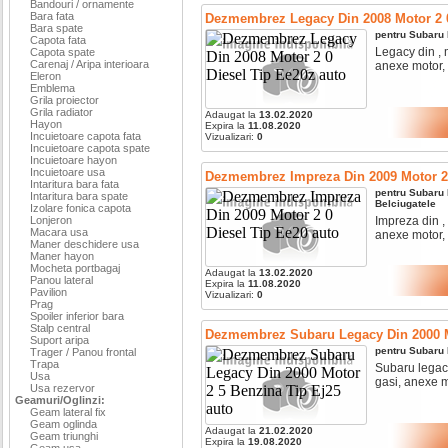
Bandouri / ornamente
Bara fata
Dezmembrez Legacy Din 2008 Motor 2 0
Bara spate
pentru
Subaru
Capota fata
Legacy din , 
Capota spate
Carenaj / Aripa interioara
anexe motor, c
Eleron
Emblema
Grila proiector
Grila radiator
Adaugat la
13.02.2020
Hayon
Expira la
11.08.2020
Incuietoare capota fata
Vizualizari:
0
Incuietoare capota spate
Incuietoare hayon
Incuietoare usa
Dezmembrez Impreza Din 2009 Motor 2 
Intaritura bara fata
pentru
Subaru
Intaritura bara spate
Belciugatele
Izolare fonica capota
Lonjeron
Impreza din ,
Macara usa
anexe motor, c
Maner deschidere usa
Maner hayon
Mocheta portbagaj
Adaugat la
13.02.2020
Panou lateral
Expira la
11.08.2020
Pavilion
Vizualizari:
0
Prag
Spoiler inferior bara
Stalp central
Dezmembrez Subaru Legacy Din 2000 M
Suport aripa
pentru
Subaru
Trager / Panou frontal
Trapa
Subaru legacy
Usa
gasi, anexe mo
Usa rezervor
Geamuri/Oglinzi:
Geam lateral fix
Geam oglinda
Adaugat la
21.02.2020
Geam triunghi
Expira la
19.08.2020
Geam usa