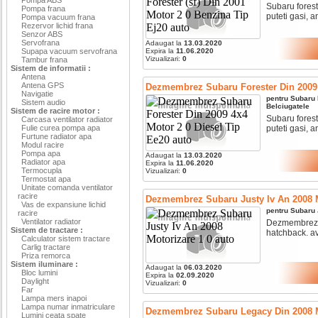
Subaru forest
Pompa frana
puteti gasi, a
Pompa vacuum frana
Rezervor lichid frana
Senzor ABS
Servofrana
Adaugat la
13.03.2020
Supapa vacuum servofrana
Expira la
11.06.2020
Vizualizari:
0
Tambur frana
Sistem de informatii :
Antena
Antena GPS
Dezmembrez Subaru Forester Din 2009 
Navigatie
pentru
Subaru
Sistem audio
Belciugatele
Sistem de racire motor :
Subaru forest
Carcasa ventilator radiator
Fulie curea pompa apa
puteti gasi, a
Furtune radiator apa
Modul racire
Pompa apa
Adaugat la
13.03.2020
Radiator apa
Expira la
11.06.2020
Termocupla
Vizualizari:
0
Termostat apa
Unitate comanda ventilator
racire
Dezmembrez Subaru Justy Iv An 2008 M
Vas de expansiune lichid
pentru
Subaru
racire
Ventilator radiator
Dezmembrez su
Sistem de tractare :
hatchback. av
Calculator sistem tractare
Carlig tractare
Priza remorca
Sistem iluminare :
Adaugat la
06.03.2020
Bloc lumini
Expira la
02.09.2020
Daylight
Vizualizari:
0
Far
Lampa mers inapoi
Lampa numar inmatriculare
Dezmembrez Subaru Legacy Din 2008 Mo
Lumini ceata spate