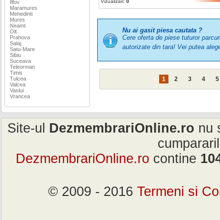
Vizualizari:
0
Ilfov
Maramures
Mehedinti
Mures
Neamt
Nu ai gasit piesa cautata ?
Olt
Cere oferta de piese tuturor parcu
Prahova
Salaj
autorizate din tara! Vei putea a
Satu-Mare
Sibiu
Suceava
Teleorman
Timis
Tulcea
1
2
3
4
5
Valcea
Vaslui
Vrancea
Site-ul
DezmembrariOnline.ro
nu s
cumpararil
DezmembrariOnline.ro
contine
10
© 2009 - 2016
Termeni si Con