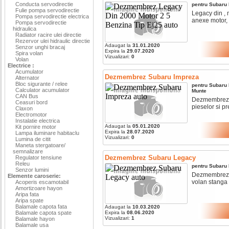
Conducta servodirectie
pentru
Subaru
Fulie pompa servodirectie
Legacy din , 
Pompa servodirectie electrica
anexe motor, c
Pompa servodirectie
hidraulica
Radiator racire ulei directie
Rezervor ulei hidraulic directie
Adaugat la
31.01.2020
Senzor unghi bracaj
Expira la
29.07.2020
Spira volan
Vizualizari:
0
Volan
Electrice :
Acumulator
Dezmembrez Subaru Impreza
Alternator
Bloc sigurante / relee
pentru
Subaru
Calculator acumulator
Munte
CAN Bus
Dezmembrez su
Ceasuri bord
pieselor si pre
Claxon
Electromotor
Instalatie electrica
Adaugat la
05.01.2020
Kit pornire motor
Expira la
28.07.2020
Lampa iluminare habitaclu
Vizualizari:
0
Lumina de citit
Maneta stergatoare/
semnalizare
Dezmembrez Subaru Legacy
Regulator tensiune
Releu
pentru
Subaru
Senzor lumini
Dezmembrez s
Elemente caroserie:
volan stanga
Acoperis escamotabil
Amortizoare hayon
Aripa fata
Aripa spate
Balamale capota fata
Adaugat la
10.03.2020
Balamale capota spate
Expira la
08.06.2020
Vizualizari:
1
Balamale hayon
Balamale usa