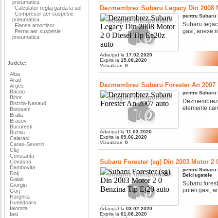
pneumatica
Dezmembrez Subaru Legacy Din 2008 Mo
Calculator reglaj garda la sol
Compresor aer suspesie
pentru
Subaru
pneumatica
Subaru legacy
Flansa amortizor
gasi, anexe mo
Perna aer suspesie
pneumatica
Adaugat la
17.02.2020
Expira la
15.08.2020
Judete:
Vizualizari:
0
Alba
Arad
Dezmembrez Subaru Forester An 2007
Arges
Bacau
pentru
Subaru
Bihor
Dezmembrez su
Bistrita-Nasaud
elemente caro
Botosani
Braila
Brasov
Bucuresti
Adaugat la
11.03.2020
Buzau
Expira la
09.06.2020
Calarasi
Vizualizari:
0
Caras-Severin
Cluj
Constanta
Subaru Forester (sg) Din 2003 Motor 2 
Covasna
Dambovita
pentru
Subaru
Dolj
Belciugatele
Galati
Subaru forest
Giurgiu
puteti gasi, a
Gorj
Harghita
Hunedoara
Ialomita
Adaugat la
03.02.2020
Iasi
Expira la
01.08.2020