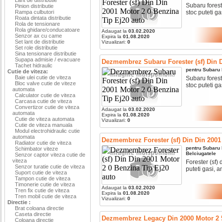
Subaru forest
Pinion distributie
Rampa culbutori
stoc puteti ga
Roata dintata distributie
Rola de tensionare
Rola ghidare/conducatoare
Adaugat la
03.02.2020
Senzor ax cu came
Expira la
01.08.2020
Set lant de distributie
Vizualizari:
0
Set role distributie
Sina tensionare distributie
Supapa admisie / evacuare
Dezmembrez Subaru Forester (sf) Din D
Tachet hidraulic
pentru
Subaru
Cutie de viteza:
Baie ulei cutie de viteza
Subaru forest
Bloc valve cutie de viteze
stoc puteti ga
automata
Calculator cutie de viteza
Carcasa cutie de viteza
Convertizor cutie de viteza
Adaugat la
03.02.2020
automata
Expira la
01.08.2020
Cutie de viteza automata
Vizualizari:
0
Cutie de viteza manuala
Modul electrohidraulic cutie
automata
Dezmembrez Forester (sf) Din Din 2001
Radiator cutie de viteza
pentru
Subaru
Schimbator viteze
Belciugatele
Senzor captor viteza cutie de
viteza
Forester (sf) 
Senzor turatie cutie de viteza
puteti gasi, a
Suport cutie de viteza
Tampon cutie de viteza
Timonerie cutie de viteza
Adaugat la
03.02.2020
Tren fix cutie de viteza
Expira la
01.08.2020
Tren mobil cutie de viteza
Vizualizari:
0
Directie :
Brat coloana directie
Caseta directie
Dezmembrez Legacy Din 2000 Motor 2 5
Coloana directie