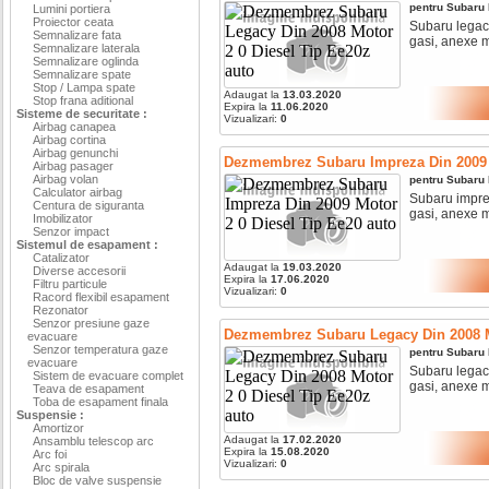
pentru
Subaru
Lumini portiera
Proiector ceata
Subaru legacy
Semnalizare fata
gasi, anexe mo
Semnalizare laterala
Semnalizare oglinda
Semnalizare spate
Stop / Lampa spate
Adaugat la
13.03.2020
Stop frana aditional
Expira la
11.06.2020
Sisteme de securitate :
Vizualizari:
0
Airbag canapea
Airbag cortina
Airbag genunchi
Dezmembrez Subaru Impreza Din 2009 M
Airbag pasager
Airbag volan
pentru
Subaru
Calculator airbag
Subaru imprez
Centura de siguranta
gasi, anexe mo
Imobilizator
Senzor impact
Sistemul de esapament :
Catalizator
Adaugat la
19.03.2020
Diverse accesorii
Expira la
17.06.2020
Filtru particule
Vizualizari:
0
Racord flexibil esapament
Rezonator
Senzor presiune gaze
Dezmembrez Subaru Legacy Din 2008 Mo
evacuare
Senzor temperatura gaze
pentru
Subaru
evacuare
Subaru legacy
Sistem de evacuare complet
gasi, anexe mo
Teava de esapament
Toba de esapament finala
Suspensie :
Amortizor
Adaugat la
17.02.2020
Ansamblu telescop arc
Expira la
15.08.2020
Arc foi
Vizualizari:
0
Arc spirala
Bloc de valve suspensie