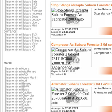
Dezmembrari Subaru Baja
Dezmembrari Subaru BRZ
Stop Stanga /dreapta Subaru Forester A
Dezmembrari Subaru E10
pentru
Subaru
Dezmembrari Subaru Forester
Stop stanga /
Dezmembrari Subaru Impreza
Dezmembrari Subaru Justy
Dezmembrari Subaru Legacy
Dezmembrari Subaru Libero
Dezmembrari Subaru Mini
Dezmembrari Subaru
Adaugat la
27.05.2021
OUTBACK
Expira la
23.11.2021
Dezmembrari Subaru SVX
Vizualizari:
0
Dezmembrari Subaru Trezia
Dezmembrari Subaru Tribeca
Dezmembrari Subaru Vivio
Compresor Ac Subaru Forester 2 0d co
Dezmembrari Subaru XT
pentru
Subaru
Dezmembrari Subaru XV
Compresor ac 
Marci:
Dezmembrari Acura
Adaugat la
07.09.2021
Dezmembrari Alfa Romeo
Expira la
06.12.2021
Vizualizari:
0
Dezmembrari ARO
Dezmembrari Aston Martin
Dezmembrari Audi
Dezmembrari Bentley
Alternator Subaru Forester 2 0d Ee20 
Dezmembrari BMW
pentru
Subaru
Dezmembrari Buick
Alternator sub
Dezmembrari Cadillac
Dezmembrari Chevrolet
Dezmembrari Chrysler
Dezmembrari Citroen
Dezmembrari Dacia
Dezmembrari Daewoo
Adaugat la
07.09.2021
Dezmembrari DAF
Expira la
06.12.2021