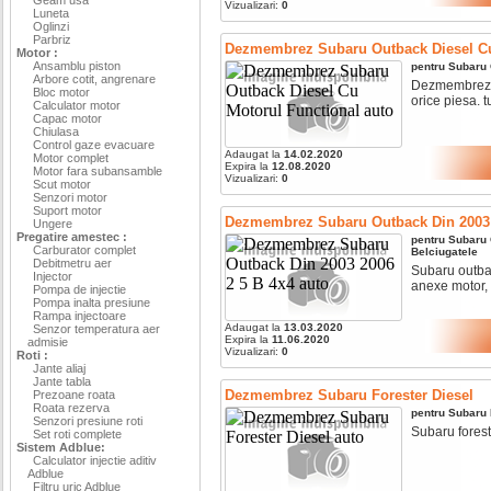
Vizualizari:
0
Luneta
Oglinzi
Parbriz
Dezmembrez Subaru Outback Diesel Cu
Motor :
Ansamblu piston
pentru
Subaru
Arbore cotit, angrenare
Dezmembrez su
Bloc motor
orice piesa. 
Calculator motor
Capac motor
Chiulasa
Control gaze evacuare
Adaugat la
14.02.2020
Motor complet
Expira la
12.08.2020
Motor fara subansamble
Vizualizari:
0
Scut motor
Senzori motor
Suport motor
Dezmembrez Subaru Outback Din 2003 
Ungere
Pregatire amestec :
pentru
Subaru
Carburator complet
Belciugatele
Debitmetru aer
Subaru outbac
Injector
anexe motor, 
Pompa de injectie
Pompa inalta presiune
Rampa injectoare
Adaugat la
13.03.2020
Senzor temperatura aer
Expira la
11.06.2020
admisie
Vizualizari:
0
Roti :
Jante aliaj
Jante tabla
Dezmembrez Subaru Forester Diesel
Prezoane roata
Roata rezerva
pentru
Subaru
Senzori presiune roti
Subaru forest
Set roti complete
Sistem Adblue:
Calculator injectie aditiv
Adblue
Filtru uric Adblue