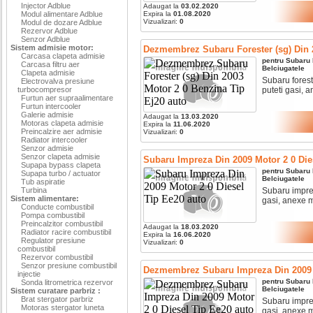
Injector Adblue
Adaugat la
03.02.2020
Modul alimentare Adblue
Expira la
01.08.2020
Vizualizari:
0
Modul de dozare Adblue
Rezervor Adblue
Senzor Adblue
Sistem admisie motor:
Dezmembrez Subaru Forester (sg) Din 2
Carcasa clapeta admisie
pentru
Subaru
Carcasa filtru aer
Belciugatele
Clapeta admisie
Subaru forest
Electrovalva presiune
turbocompresor
puteti gasi, a
Furtun aer supraalimentare
Furtun intercooler
Galerie admisie
Adaugat la
13.03.2020
Motoras clapeta admisie
Expira la
11.06.2020
Preincalzire aer admisie
Vizualizari:
0
Radiator intercooler
Senzor admisie
Senzor clapeta admisie
Subaru Impreza Din 2009 Motor 2 0 Die
Supapa bypass clapeta
pentru
Subaru
Supapa turbo / actuator
Belciugatele
Tub aspiratie
Turbina
Subaru imprez
Sistem alimentare:
gasi, anexe mo
Conducte combustibil
Pompa combustibil
Preincalzitor combustibil
Adaugat la
18.03.2020
Radiator racire combustibil
Expira la
16.06.2020
Regulator presiune
Vizualizari:
0
combustibil
Rezervor combustibil
Senzor presiune combustibil
Dezmembrez Subaru Impreza Din 2009 M
injectie
pentru
Subaru
Sonda litrometrica rezervor
Belciugatele
Sistem curatare parbriz :
Brat stergator parbriz
Subaru imprez
Motoras stergator luneta
gasi, anexe mo