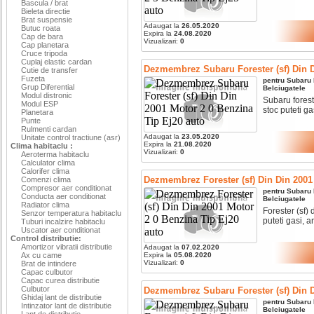
Bascula / brat
Bieleta directie
Brat suspensie
Adaugat la
26.05.2020
Butuc roata
Expira la
24.08.2020
Cap de bara
Vizualizari:
0
Cap planetara
Cruce tripoda
Cuplaj elastic cardan
Dezmembrez Subaru Forester (sf) Din D
Cutie de transfer
Fuzeta
pentru
Subaru
Grup Diferential
Belciugatele
Modul distronic
Subaru forest
Modul ESP
stoc puteti ga
Planetara
Punte
Rulmenti cardan
Adaugat la
23.05.2020
Unitate control tractiune (asr)
Expira la
21.08.2020
Clima habitaclu :
Vizualizari:
0
Aeroterma habitaclu
Calculator clima
Calorifer clima
Dezmembrez Forester (sf) Din Din 2001
Comenzi clima
Compresor aer conditionat
pentru
Subaru
Conducta aer conditionat
Belciugatele
Radiator clima
Forester (sf) 
Senzor temperatura habitaclu
puteti gasi, a
Tuburi incalzire habitaclu
Uscator aer conditionat
Control distributie:
Amortizor vibratii distributie
Adaugat la
07.02.2020
Ax cu came
Expira la
05.08.2020
Vizualizari:
0
Brat de intindere
Capac culbutor
Capac curea distributie
Culbutor
Dezmembrez Subaru Forester (sf) Din D
Ghidaj lant de distributie
pentru
Subaru
Intinzator lant de distributie
Belciugatele
Lant de distributie