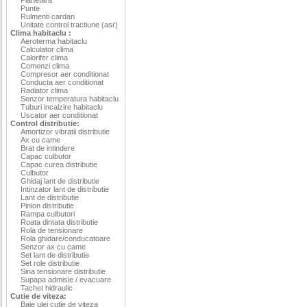
Punte
Rulmenti cardan
Unitate control tractiune (asr)
Clima habitaclu :
Aeroterma habitaclu
Calculator clima
Calorifer clima
Comenzi clima
Compresor aer conditionat
Conducta aer conditionat
Radiator clima
Senzor temperatura habitaclu
Tuburi incalzire habitaclu
Uscator aer conditionat
Control distributie:
Amortizor vibratii distributie
Ax cu came
Brat de intindere
Capac culbutor
Capac curea distributie
Culbutor
Ghidaj lant de distributie
Intinzator lant de distributie
Lant de distributie
Pinion distributie
Rampa culbutori
Roata dintata distributie
Rola de tensionare
Rola ghidare/conducatoare
Senzor ax cu came
Set lant de distributie
Set role distributie
Sina tensionare distributie
Supapa admisie / evacuare
Tachet hidraulic
Cutie de viteza:
Baie ulei cutie de viteza