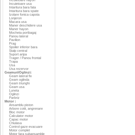
Incuietoare usa
Intaritura bara fata
Intaritura bara spate
Izolare fonica capota
Lonjeron
Macara usa
Maner deschidere usa
Maner hayon
Mocheta portbagaj
Panou lateral
Pavilion
Prag
Spoiler inferior bara
Stalp central
Suport aripa
Trager / Panou frontal
Trapa
Usa
Usa rezervor
Geamuri/Oglinzi:
Geam lateral fix
Geam oglinda
Geam triunghi
Geam usa
Luneta
Oglinzi
Parbriz
Motor :
Ansamblu piston
Arbore cotit, angrenare
Bloc motor
Calculator motor
Capac motor
Chiulasa
Control gaze evacuare
Motor complet
Motor fara subansamble